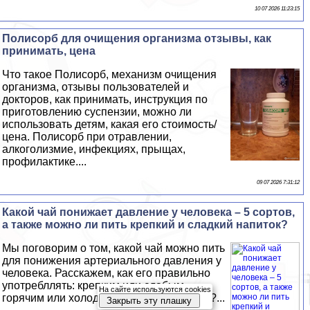
10 07 2026 11:23:15
Полисорб для очищения организма отзывы, как
принимать, цена
Что такое Полисорб, механизм очищения
организма, отзывы пользователей и
докторов, как принимать, инструкция по
приготовлению суспензии, можно ли
использовать детям, какая его стоимость/
цена. Полисорб при отравлении,
алкоголизмие, инфекциях, прыщах,
профилактике....
09 07 2026 7:31:12
Какой чай понижает давление у человека – 5 сортов,
а также можно ли пить крепкий и сладкий напиток?
Мы поговорим о том, какой чай можно пить
для понижения артериального давления у
человека. Расскажем, как его правильно
употрeбллять: крепким или слабым,
На сайте используются cookies
горячим или холодным, сладким или нет?...
Закрыть эту плашку