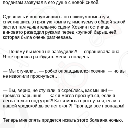
подвигам зазвучал в его душе с новой силой.
Одевшись и вооружившись, он покинул комнату и,
спустившись в грязную комнату, именуемую общей залой,
застал там удивительную сцену. Хозяин гостиницы
виновато разводил руками перед крупной барышней,
которая была очень разгневана.
— Почему вы меня не разбудили?! — спрашивала она. —
Я же просила разбудить меня в полдень.
— Мы стучали… — робко оправдывался хозяин, — но вы
не изволили проснуться…
— Вы, верно, не стучали, а скрeблись, как мыши! —
гремела барышня. — Как я могла проснуться, если я
легла только под утро?! Как я могла проснуться, если в
вашей уpoдской дыре нет окон?! Пропади все пропадом!
Теперь мне опять придется искать этого болвана ночью.