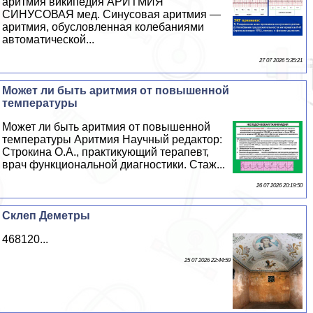
аритмия википедия АРИТМИЯ
СИНУСОВАЯ мед. Синусовая аритмия —
аритмия, обусловленная колебаниями
автоматической...
27 07 2026 5:35:21
Может ли быть аритмия от повышенной
температуры
Может ли быть аритмия от повышенной
температуры Аритмия Научный редактор:
Строкина О.А., пpaктикующий терапевт,
врач функциональной диагностики. Стаж...
26 07 2026 20:19:50
Склеп Деметры
468120...
25 07 2026 22:44:59