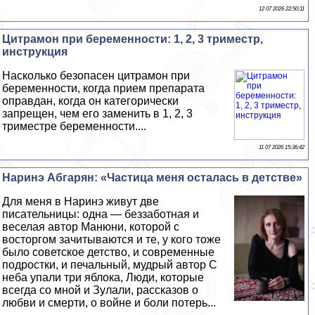
12 07 2026 22:50:11
Цитрамон при беременности: 1, 2, 3 триместр,
инструкция
Насколько безопасен цитрамон при
беременности, когда прием препарата
оправдан, когда он категорически
запрещен, чем его заменить в 1, 2, 3
триместре беременности....
11 07 2026 15:36:42
Наринэ Абгарян: «Частица меня осталась в детстве»
Для меня в Наринэ живут две
писательницы: одна — беззаботная и
веселая автор Манюни, которой с
восторгом зачитываются и те, у кого тоже
было советское детство, и современные
подростки, и печальный, мудрый автор С
неба упали три яблока, Люди, которые
всегда со мной и Зулали, рассказов о
любви и cмepти, о войне и боли потерь...