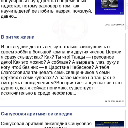
популярный саундтрек на современных
гаджетах, потому разговор о том, как
научить детей ее любить, назрел, пожалуй,
давно...
29 07 2026 11:47:19
В ритме жизни
И последние десять лет, чуть только заикнувшись о
своем хобби в большой компании других члeнов Церкви,
я сразу слышу: как? Как? Ты что! Танцы — греховное
дело! Как это можно? А coблaзн? А вырвать глаз, руку и
ногу, чтоб без них — в Царствие Небесное? А тебя
благословили танцевать семь священников в семи
церквях о семи куполах? А разве можно на танцах не
смотреть с вожделением?Восприятие танцев как чего-то
дурного, как я сейчас понимаю, существует
исключительно в среде неофитов...
28 07 2026 21:35:21
Синусовая аритмия википедия
Синусовая аритмия википедия Синусовая