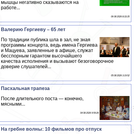
мышцы негативно сказываются на
работе...
06 08 2026 8:33:35
Валерию Гергиеву – 65 лет
По традиции публика шла в зал, не зная
программы концерта, ведь имена Гергиева
и Мацуева, заявленные в афише, служат
бесспopным гарантом высочайшего
качества исполнения и вызывают безоговорочное
доверие слушателей...
05 08 2026 3:19:52
Пасхальная трапеза
После длительного поста — конечно,
мясными...
04 08 2026 9:59:26
На гребне волны: 10 фильмов про отпуск