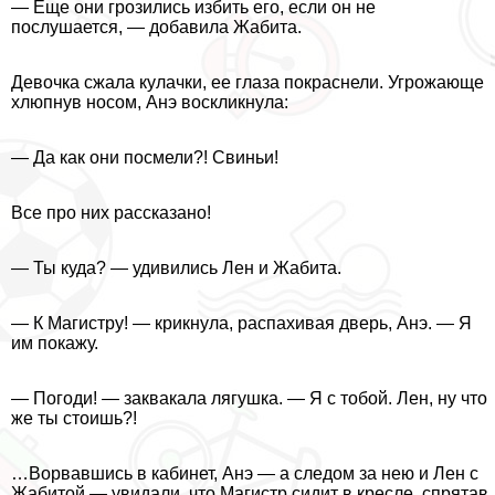
— Еще они грозились избить его, если он не
послушается, — добавила Жабита.
Дeвoчка сжала кулачки, ее глаза покраснели. Угрожающе
хлюпнув носом, Анэ воскликнула:
— Да как они посмели?! Свиньи!
Все про них рассказано!
— Ты куда? — удивились Лен и Жабита.
— К Магистру! — крикнула, распахивая дверь, Анэ. — Я
им покажу.
— Погоди! — заквакала лягушка. — Я с тобой. Лен, ну что
же ты стоишь?!
…Ворвавшись в кабинет, Анэ — а следом за нею и Лен с
Жабитой — увидали, что Магистр сидит в кресле, спрятав