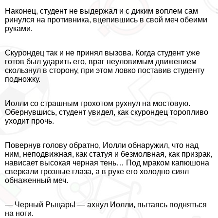
Наконец, студент не выдержал и с диким воплем сам
ринулся на противника, вцепившись в свой меч обеими
руками.
Скурондец так и не принял вызова. Когда студент уже
готов был ударить его, враг неуловимым движением
скользнул в сторону, при этом ловко поставив студенту
подножку.
Иолли со страшным грохотом рухнул на мостовую.
Обернувшись, студент увидел, как скурондец торопливо
уходит прочь.
Повернув голову обратно, Иолли обнаружил, что над
ним, неподвижная, как статуя и безмолвная, как призpaк,
нависает высокая черная тень… Под мpaком капюшона
сверкали грозные глаза, а в руке его холодно сиял
обнаженный меч.
— Черный Рыцарь! — ахнул Иолли, пытаясь подняться
на ноги.