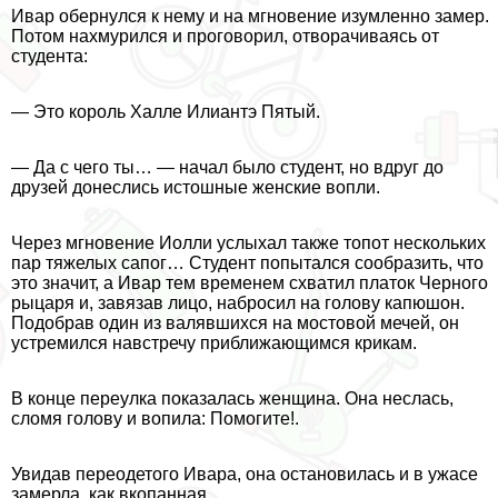
Ивар обернулся к нему и на мгновение изумленно замер.
Потом нахмурился и проговорил, отворачиваясь от
студента:
— Это король Халле Илиантэ Пятый.
— Да с чего ты… — начал было студент, но вдруг до
друзей донеслись истошные женские вопли.
Через мгновение Иолли услыхал также топот нескольких
пар тяжелых сапог… Студент попытался сообразить, что
это значит, а Ивар тем временем схватил платок Черного
рыцаря и, завязав лицо, набросил на голову капюшон.
Подобрав один из валявшихся на мостовой мечей, он
устремился навстречу приближающимся крикам.
В конце переулка показалась женщина. Она неслась,
сломя голову и вопила: Помогите!.
Увидав переодетого Ивара, она остановилась и в ужасе
замерла, как вкопанная.