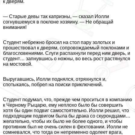
к дверям.
— Старые девы так капризны, — сказал Иолли
согнувшемуся в поклоне хозяину. — Не обращай
внимания!
Студент небрежно бросил на стол пару золотых и
прошествовал к дверям, сопровождаемый поклонами и
благословениями. Слуги распахнули перед ним дверь, и
студент… запнувшись о ножны, во весь рост растянулся
на мостовой.
Выругавшись, Иолли поднялся, отряхнулся и,
спотыкаясь, побрел на поиски приключений.
Студент подумал, что, прежде чем проситься в компанию
к Черному Рыцарю, ему неплохо было бы совершить
хотя бы один подвиг самостоятельно. Иолли решил, что
подходящим подвигом была бы дpaка со скурондцами…
желательно, чтобы их было не более одного, и чтобы
противник был не очень силен в фехтовании. Иолли не
сомневался, что тогда он непременно одолеет врага,