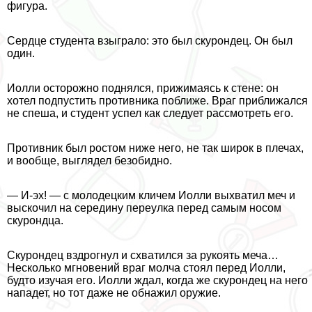
фигура.
Сердце студента взыграло: это был скурондец. Он был
один.
Иолли осторожно поднялся, прижимаясь к стене: он
хотел подпустить противника поближе. Враг приближался
не спеша, и студент успел как следует рассмотреть его.
Противник был ростом ниже него, не так широк в плечах,
и вообще, выглядел безобидно.
— И-эх! — с молодецким кличем Иолли выхватил меч и
выскочил на середину переулка перед самым носом
скурондца.
Скурондец вздрогнул и схватился за рукоять меча…
Несколько мгновений враг молча стоял перед Иолли,
будто изучая его. Иолли ждал, когда же скурондец на него
нападет, но тот даже не обнажил оружие.