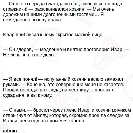
— От всего сердца благодарю вас, любезные господа
стражники! — раскланивался хозяин. — Мы очень
дорожим нашими драгоценными гостями… Я
немедленно позову врача.
Ивар приблизил к нему скрытое маской лицо.
— Он здоров, — медленно и внятно проговорил Ивар. —
Не лезь не в свое дело.
— Я все понял! — испуганный хозяин весело замахал
руками. — Конечно, это совершенно меня не касается.
Прошу, господа, вот сюда, на лестницу… простите
сударыня, а вы к кому.
— С нами, — бросил через плечо Ивар, и хозяин мячиком
отпрыгнул от Миллу, которая, скромно прошла следом за
Иолли, неся под плащом меч короля.
admin