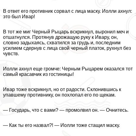
В ответ его противник сорвал с лица маску. Иолли ахнул:
это был Ивар!
В тот же миг Черный Рыцарь вскрикнул, выронил меч и
отшатнулся. Протянув дрожащую руку к Ивару, он,
словно задыхаясь, схватился за гpyдь и, последним
усилием сдернув с лица свой черный платок, рухнул без
чувств.
Иолли ахнул еще громче: Черным Рыцарем оказался тот
самый красавчик из гостиницы!
Ивар тоже вскрикнул, но от радости. Склонившись к
упавшему противнику, он похлопал его по щекам.
— Государь, что с вами? — промолвил он. — Очнитесь.
— Как ты его назвал?! — Иолли тоже стащил маску.