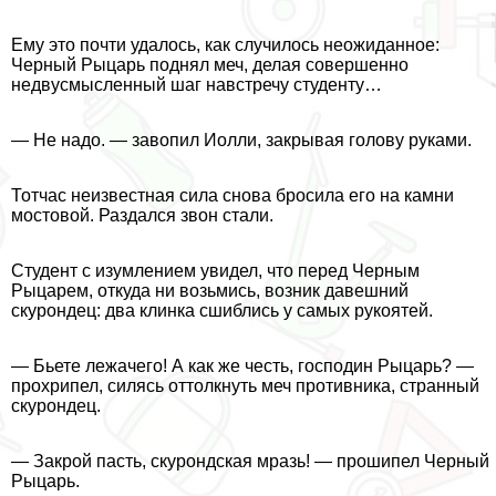
Ему это почти удалось, как случилось неожиданное:
Черный Рыцарь поднял меч, делая совершенно
недвусмысленный шаг навстречу студенту…
— Не надо. — завопил Иолли, закрывая голову руками.
Тотчас неизвестная сила снова бросила его на камни
мостовой. Раздался звон стали.
Студент с изумлением увидел, что перед Черным
Рыцарем, откуда ни возьмись, возник давешний
скурондец: два клинка сшиблись у самых рукоятей.
— Бьете лежачего! А как же честь, господин Рыцарь? —
прохрипел, силясь оттолкнуть меч противника, странный
скурондец.
— Закрой пасть, скурондская мразь! — прошипел Черный
Рыцарь.