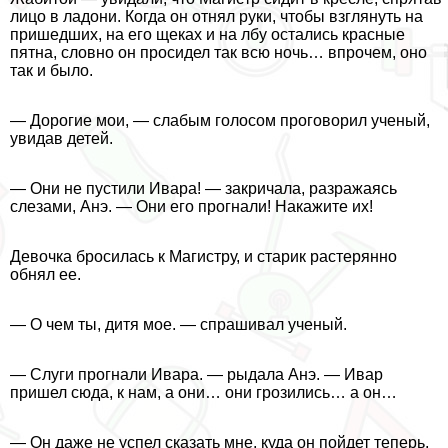
лицо в ладони. Когда он отнял руки, чтобы взглянуть на
пришедших, на его щеках и на лбу остались красные
пятна, словно он просидел так всю ночь… впрочем, оно
так и было.
— Дорогие мои, — слабым голосом проговорил ученый,
увидав детей.
— Они не пустили Ивара! — закричала, разражаясь
слезами, Анэ. — Они его прогнали! Накажите их!
Дeвoчка бросилась к Магистру, и старик растерянно
обнял ее.
— О чем ты, дитя мое. — спрашивал ученый.
— Слуги прогнали Ивара. — рыдала Анэ. — Ивар
пришел сюда, к нам, а они… они грозились… а он…
— Он даже не успел сказать мне, куда он пойдет теперь,