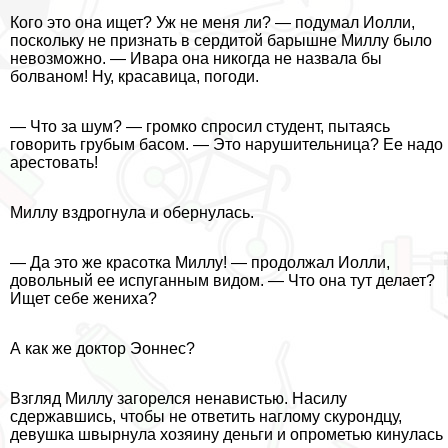
Кого это она ищет? Уж не меня ли? — подумал Иолли,
поскольку не признать в сердитой барышне Миллу было
невозможно. — Ивара она никогда не назвала бы
болваном! Ну, красавица, погоди.
— Что за шум? — громко спросил студент, пытаясь
говорить грубым басом. — Это нарушительница? Ее надо
арестовать!
Миллу вздрогнула и обернулась.
— Да это же красотка Миллу! — продолжал Иолли,
довольный ее испуганным видом. — Что она тут делает?
Ищет себе жениха?
А как же доктор Эоннес?
Взгляд Миллу загорелся ненавистью. Насилу
сдержавшись, чтобы не ответить наглому скурондцу,
дeвyшка швырнула хозяину деньги и опрометью кинулась