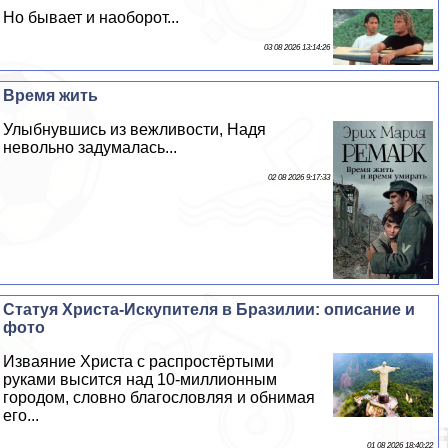
Но бывает и наоборот...
03 08 2026 13:14:26
Время жить
Улыбнувшись из вежливости, Надя
невольно задумалась...
02 08 2026 9:17:33
Статуя Христа-Искупителя в Бразилии: описание и
фото
Изваяние Христа с распростёртыми
руками высится над 10-миллионным
городом, словно благословляя и обнимая
его...
01 08 2026 18:40:22