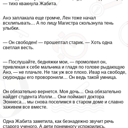
— тихо квакнула Жабита.
Анэ заплакала еще громче, Лен тоже начал
всхлипывать… А по лицу Магистра скользнула тень
улыбки.
— Он свободен! — прошептал старик. — Хоть одна
светлая весть.
— Послушайте, бедняжки мои, — промолвил он,
привлекая к себе мальчика и гладя по голове рыдающую
Анэ, — не плачьте. Не так уж все плохо. Ивар на свободе,
скурондцы его проворонили… Он ведь такой умница.
Он обязательно вернется. Моя дочь… Она обязательно
найдет студента Иолли… Они поймают доктора
Эоннеса… мы снова поселимся в старом доме и славно
заживем все вместе.
Одна Жабита заметила, как безнадежно звучит речь
старого ученого. А дети понемногу успокоились.