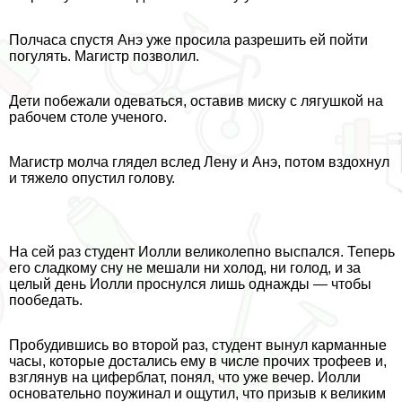
Полчаса спустя Анэ уже просила разрешить ей пойти
погулять. Магистр позволил.
Дети побежали одеваться, оставив миску с лягушкой на
рабочем столе ученого.
Магистр молча глядел вслед Лену и Анэ, потом вздохнул
и тяжело опустил голову.
На сей раз студент Иолли великолепно выспался. Теперь
его сладкому сну не мешали ни холод, ни голод, и за
целый день Иолли проснулся лишь однажды — чтобы
пообедать.
Пробудившись во второй раз, студент вынул карманные
часы, которые достались ему в числе прочих трофеев и,
взглянув на циферблат, понял, что уже вечер. Иолли
основательно поужинал и ощутил, что призыв к великим