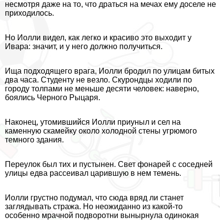
несмотря даже на то, что драться на мечах ему доселе не
приходилось.
Но Иолли видел, как легко и красиво это выходит у
Ивара: значит, и у него должно получиться.
Ища подходящего врага, Иолли бродил по улицам битых
два часа. Студенту не везло. Скурондцы ходили по
городу толпами не меньше десяти человек: наверно,
боялись Черного Рыцаря.
Наконец, утомившийся Иолли приуныл и сел на
каменную скамейку около холодной стены угрюмого
темного здания.
Переулок был тих и пустынен. Свет фонарей с соседней
улицы едва рассеивал царившую в нем темень.
Иолли грустно подумал, что сюда вряд ли станет
заглядывать стража. Но неожиданно из какой-то
особенно мрачной подворотни вынырнула одинокая