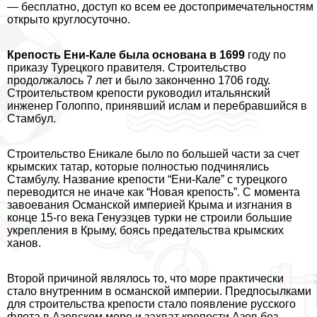
— бесплатно, доступ ко всем ее достопримечательностям
открыто круглосуточно.
Крепость Ени-Кале была основана в 1699
году по
приказу Турецкого правителя. Строительство
продолжалось 7 лет и было законченно 1706 году.
Строительством крепости руководил итальянский
инженер Голоппо, принявший ислам и перебравшийся в
Стамбул.
Строительство Еникале было по большей части за счет
крымских татар, которые полностью подчинялись
Стамбулу. Название крепости “Ени-Кале” с турецкого
переводится не иначе как “Новая крепость”. С момента
завоевания Османской империей Крыма и изгнания в
конце 15-го века Генуэзцев турки не строили большие
укрепления в Крыму, боясь предательства крымских
ханов.
Второй причиной являлось то, что море пpaктически
стало внутренним в османской империи. Предпосылками
для строительства крепости стало появление русского
флота в Азовском море и захват крепости Азов без