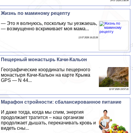
14 07 2026 2:58:54
Жизнь по маминому рецепту
— Это я волнуюсь, поскольку ты уезжаешь,
— возмущенно вскрикивает моя мама...
13 07 2026 16:22:26
Пещерный монастырь Качи-Кальон
Географические координаты пещерного
монастыря Качи-Кальон на карте Крыма
GPS — N 44...
12 07 2026 19:57:31
Марафон стройности: сбалансированное питание
И даже тогда, когда мы спим, энергия
продолжает тратится – наш организм
продолжает дышать, перекачивать кровь и
видеть сны...