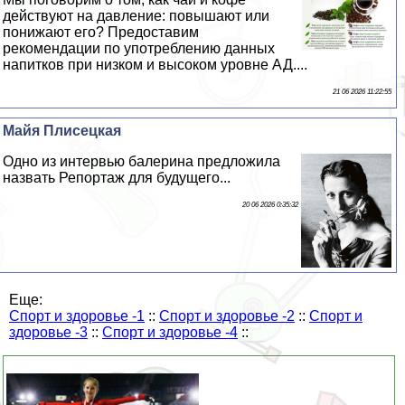
действуют на давление: повышают или
понижают его? Предоставим
рекомендации по употрeблению данных
напитков при низком и высоком уровне АД....
21 06 2026 11:22:55
Майя Плисецкая
Одно из интервью балерина предложила
назвать Репортаж для будущего...
20 06 2026 0:35:32
Еще:
Спорт и здоровье -1
::
Спорт и здоровье -2
::
Спорт и
здоровье -3
::
Спорт и здоровье -4
::