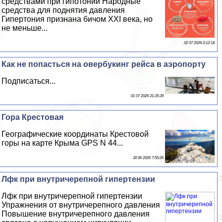
средствами при гипотонии Народные
средства для поднятия давления
Гипертония признана бичом XXI века, но
не меньше...
02 07 2026 0:12:18
Как не попасться на овербукинг рейса в аэропорту
Подписаться...
01 07 2026 21:35:39
Гора Крестовая
Географические координаты Крестовой
горы на карте Крыма GPS N 44...
30 06 2026 7:55:26
Лфк при внутричерепной гипертензии
Лфк при внутричерепной гипертензии
Упражнения от внутричерепного давления
Повышение внутричерепного давления