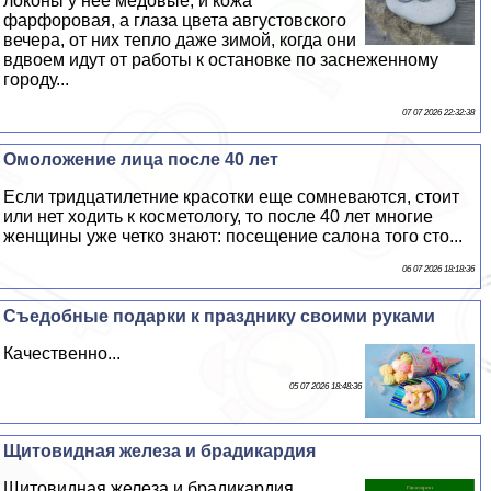
локоны у нее медовые, и кожа
фарфоровая, а глаза цвета августовского
вечера, от них тепло даже зимой, когда они
вдвоем идут от работы к остановке по заснеженному
городу...
07 07 2026 22:32:38
Омоложение лица после 40 лет
Если тридцатилетние красотки еще сомневаются, стоит
или нет ходить к косметологу, то после 40 лет многие
женщины уже четко знают: посещение салона того сто...
06 07 2026 18:18:36
Съедобные подарки к празднику своими руками
Качественно...
05 07 2026 18:48:36
Щитовидная железа и брадикардия
Щитовидная железа и брадикардия