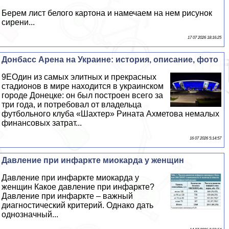
Берем лист белого картона и намечаем на нем рисунок
сирени...
17 07 2026 18:16:25
Донбасс Арена на Украине: история, описание, фото
9EОдин из самых элитных и прекрасных
стадионов в мире находится в украинском
городе Донецке: он был построен всего за
три года, и потребовал от владельца
футбольного клуба «Шахтер» Рината Ахметова немалых
финансовых затрат...
16 07 2026 5:14:57
Давление при инфаркте миокарда у женщин
Давление при инфаркте миокарда у
женщин Какое давление при инфаркте?
Давление при инфаркте – важный
диагностический критерий. Однако дать
однозначный...