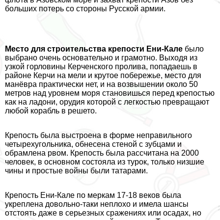
больших потерь со стороны Русской армии.
Место для строительства крепости Ени-Кале
было
выбрано очень основательно и грамотно. Выходя из
узкой горловины Керченского пролива, попадаешь в
районе Керчи на мели и крутое побережье, место для
манёвра пpaктически нет, и на возвышении около 50
метров над уровнем моря становишься перед крепостью
как на ладони, орудия которой с легкостью превращают
любой корабль в решето.
Крепость была выстроена в форме неправильного
четырехугольника, обнесена стеной с зубцами и
обрамлена рвом. Крепость была рассчитана на 2000
человек, в основном состояла из турок, только низшие
чины и простые войны были татарами.
Крепость Ени-Кале по меркам 17-18 веков была
укреплена довольно-таки неплохо и имела шансы
отстоять даже в серьезных сражениях или осадах, но