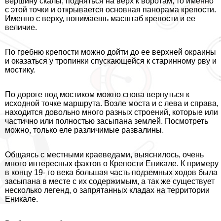
вершину скалы, подняться на верх к воротам, то именно
с этой точки и открывается основная панорама крепости.
Именно с верху, понимаешь масштаб крепости и ее
величие.
По гребню крепости можно дойти до ее верхней окраины
и оказаться у тропинки спускающейся к старинному рву и
мостику.
По дороге под мостиком можно снова вернуться к
исходной точке маршрута. Возле моста и с лева и справа,
находится довольно много разных строений, которые или
частично или полностью засыпана землей. Посмотреть
можно, только еле различимые развалины.
Общаясь с местными краеведами, выяснилось, очень
много интересных фактов о Крепости Еникале. К примеру
в концу 19- го века большая часть подземных ходов была
засыпана в месте с их содержимым, а так же существует
несколько легенд, о запрятанных кладах на территории
Еникале.