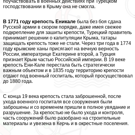
поучаствовать в военных действиях при Турецком
господствовании в Крыму она не смогла.
В 1771 году крепость Еникале
была без боя сдана
Русской армии в скором порядке, даже имея свежее
подкрепление для зашиты крепости, Турецкий правитель
принимает решении о капитуляции Крыма, татары
защищать крепость тоже не стали. Через три года в 1774
году крымские ханы присягают на вечную верность
России, императрице Екатерине второй, а Турция
признает Крым частью Российской империи. В 19 веке
крепость Ени-Кале перестала быть стратегически
важным объектом и в 1835 году территорию крепости
отдают под военный госпиталь, который просуществовал
до 1880 года.
С конца 19 века крепость стала заброшенной, после
ухода военного госпиталя все сооружения были
заброшены и со временем пришли в полное увядание и
разрушение. За крепостью не было ухода и контроля,
часть сооружений было разобрано на строительные
материалы и увезена в Керчь и в окрестные поселения.