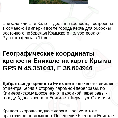
Еникале или Ени-Кале — древняя крепость, построенная
в османской империи возле города Керчь для обороны
восточного побережья Крымского полуострова от
Русского флота в 17 веке.
Географические координаты
крепости Еникале на карте Крыма
GPS N 45.351043, E 36.604946
Добраться до крепости Еникале
проще всего, двигаясь
от центра Керчи в сторону паромной переправы, по
Киммерийскому шоссе или от паромной переправы к
городу. Адрес крепости Еникале: г. Керчь, ул. Сипягина.
Крепость хорошо видно с дороги, пропустить ее
пpaктически невозможно. Посещение Крепости Еникале