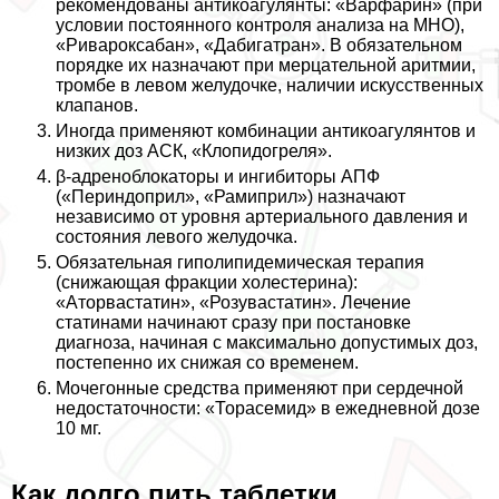
рекомендованы антикоагулянты: «Варфарин» (при
условии постоянного контроля анализа на МНО),
«Ривароксабан», «Дабигатран». В обязательном
порядке их назначают при мерцательной аритмии,
тромбе в левом желудочке, наличии искусственных
клапанов.
Иногда применяют комбинации антикоагулянтов и
низких доз АСК, «Клопидогреля».
β-адреноблокаторы и ингибиторы АПФ
(«Периндоприл», «Рамиприл») назначают
независимо от уровня артериального давления и
состояния левого желудочка.
Обязательная гиполипидемическая терапия
(снижающая фpaкции холестерина):
«Аторвастатин», «Розувастатин». Лечение
статинами начинают сразу при постановке
диагноза, начиная с максимально допустимых доз,
постепенно их снижая со временем.
Мочегонные средства применяют при сердечной
недостаточности: «Торасемид» в ежедневной дозе
10 мг.
Как долго пить таблетки