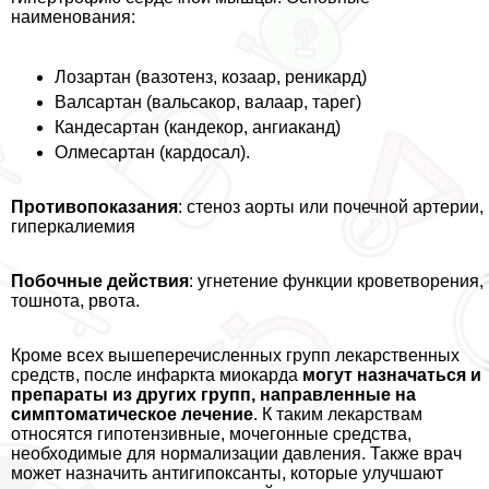
наименования:
Лозартан (вазотенз, козаар, реникард)
Валсартан (вальсакор, валаар, тарег)
Кандесартан (кандекор, ангиаканд)
Олмесартан (кардосал).
Противопоказания
: стеноз аорты или почечной артерии,
гиперкалиемия
Побочные действия
: угнетение функции кроветворения,
тошнота, рвота.
Кроме всех вышеперечисленных групп лекарственных
средств, после инфаркта миокарда
могут назначаться и
препараты из других групп, направленные на
симптоматическое лечение
. К таким лекарствам
относятся гипотензивные, мочегонные средства,
необходимые для нормализации давления. Также врач
может назначить антигипоксанты, которые улучшают