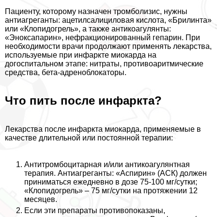
Пациенту, которому назначен тромболизис, нужны
антиагреганты: ацетилсалициловая кислота, «Брилинта»
или «Клопидогрель», а также антикоагулянты:
«Эноксапарин», нефpaкционированный гепарин. При
необходимости врачи продолжают применять лекарства,
используемые при инфаркте миокарда на
догоспитальном этапе: нитраты, противоаритмические
средства, бета-адреноблокаторы.
Что пить после инфаркта?
Лекарства после инфаркта миокарда, применяемые в
качестве длительной или постоянной терапии:
Антитромбоцитарная и/или антикоагулянтная
терапия. Антиагреганты: «Аспирин» (АСК) должен
приниматься ежедневно в дозе 75-100 мг/сутки;
«Клопидогрель» – 75 мг/сутки на протяжении 12
месяцев.
Если эти препараты противопоказаны,