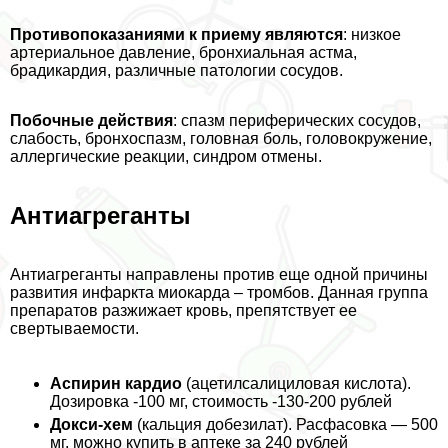
Противопоказаниями к приему являются
: низкое
артериальное давление, бронхиальная астма,
брадикардия, различные патологии сосудов.
Побочные действия
: спазм периферических сосудов,
слабость, бронхоспазм, головная боль, головокружение,
аллергические реакции, синдром отмены.
Антиагреганты
Антиагреганты направлены против еще одной причины
развития инфаркта миокарда – тромбов. Данная группа
препаратов разжижает кровь, препятствует ее
свертываемости.
Аспирин кардио
(ацетилсалициловая кислота).
Дозировка -100 мг, стоимость -130-200 рублей
Докси-хем
(кальция добезилат). Расфасовка — 500
мг, можно купить в аптеке за 240 рублей