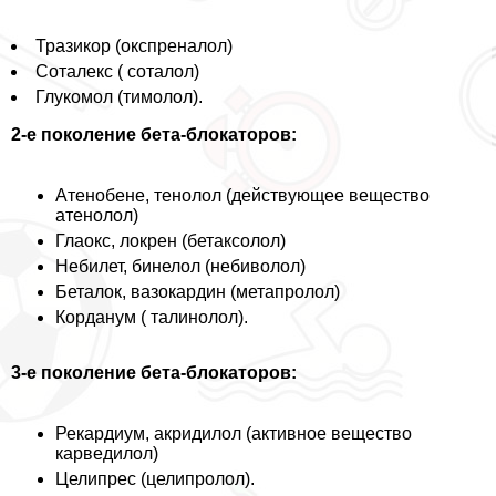
Тразикор (окспреналол)
Соталекс ( соталол)
Глукомол (тимолол).
2-е поколение бета-блокаторов:
Атенобене, тенолол (действующее вещество
атенолол)
Глаокс, локрен (бетаксолол)
Небилет, бинелол (небиволол)
Беталок, вазокардин (метапролол)
Корданум ( талинолол).
3-е поколение бета-блокаторов:
Рекардиум, акридилол (активное вещество
карведилол)
Целипрес (целипролол).