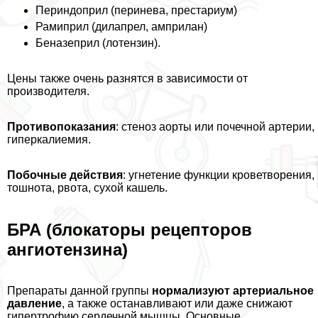
Периндоприл (перинева, престариум)
Рамиприл (дилапрел, амприлан)
Беназеприл (лотензин).
Цены также очень разнятся в зависимости от
производителя.
Противопоказания
: стеноз аорты или почечной артерии,
гиперкалиемия.
Побочные действия
: угнетение функции кроветворения,
тошнота, рвота, сухой кашель.
БРА (блокаторы рецепторов
ангиотензина)
Препараты данной группы
нормализуют артериальное
давление
, а также останавливают или даже снижают
гипертрофию сердечной мышцы. Основные