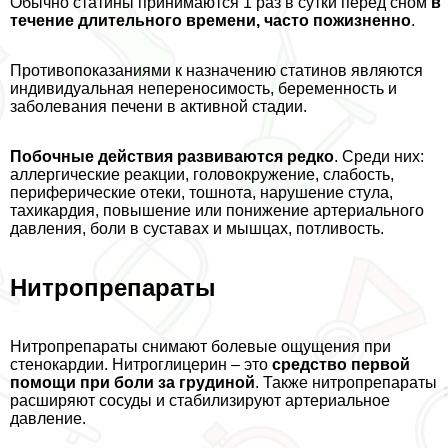
Обычно статины принимаются 1 раз в сутки перед сном
в
течение длительного времени, часто пожизненно
.
Противопоказаниями к назначению статинов являются
индивидуальная непереносимость, беременность и
заболевания печени в активной стадии.
Побочные действия развиваются редко
. Среди них:
аллергические реакции, головокружение, слабость,
периферические отеки, тошнота, нарушение стула,
тахикардия, повышение или понижение артериального
давления, боли в суставах и мышцах, потливость.
Нитропрепараты
Нитропрепараты снимают болевые ощущения при
стенокардии. Нитроглицерин – это
средство первой
помощи при боли за гpyдиной
. Также нитропрепараты
расширяют сосуды и стабилизируют артериальное
давление.