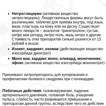
Нитроглицерин
(активное вещество
нитроглицерин). Лекарственные формы могут быть
различными: таблетки для приема внутрь, под язык,
мази, пластырь на кожу или на десну. Существует
много лекарств – аналогов: тринитролонг, сустак,
нитро мак ретард, нитро поль, мазь нитро и другие.
Стоимость этих препаратов сильно разнится от 15
рублей и выше.
Изокет, кардикет, изомак
(действующее вещество
изосорбида динитрат)
Моно мак, кардикс моно, оликард, моночинкве,
эфокс
(активное вещество изосорбида мононитрат)
Принимают нитропрепараты для купирования и
профилактики болевого синдрома при стенокардии.
Побочные действия:
головокружение, падение
артериального давления, головная боль, учащение
пульса, слабость, часто развивается привыкание к
препаратам данной группы, вследствие чего их действие