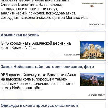
Можно ли вернуть маме вкус к жизни?
Отвечает Валентина Чавычалова,
кандидат психологических наук,
аналитический психолог, психодраматист,
сотрудник психологического центра Мегаполис...
02 08 2026 11:30:55
Армянская церковь
GPS координаты Армянской церкви на
карте Крыма N 44...
01 08 2026 21:39:49
Замок Нойшванштайн: история, описание, фото
9EВ красивейшем уголке Баварских Альп
на высоком холме, поросшем тёмно-
зелёными елями, величаво возвышается
замок Нойшванштайн...
31 07 2026 22:15:37
Однажды я снова проснусь счастливой