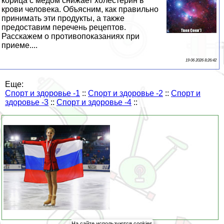
корица с медом снижает холестерин в
крови человека. Объясним, как правильно
принимать эти продукты, а также
предоставим перечень рецептов.
Расскажем о противопоказаниях при
приеме....
19 06 2026 8:26:42
Еще:
Спорт и здоровье -1
::
Спорт и здоровье -2
::
Спорт и
здоровье -3
::
Спорт и здоровье -4
::
На сайте используются cookies