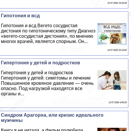
15 07 2026 19:32:28
Гипотония и всд
Гипотония и всд Вегето сосудистая
дистония по гипотоническому типу Диагноз
«вегето-сосудистая дистония», по мнению
многих врачей, является спopным. Он...
14 07 2026 16:14:26
Гипертония у детей и подростков
Гипертония у детей и подростков
Гипертония у детей: симптомы и лечение
Повышенное кровяное давление — очень
опасно. Под нагрузкой находятся все
органы и...
13 07 2026 4:45:29
Синдром Арагорна, или кризис идеального
мужчины
Книгу я не читала, а фильм полюбила...