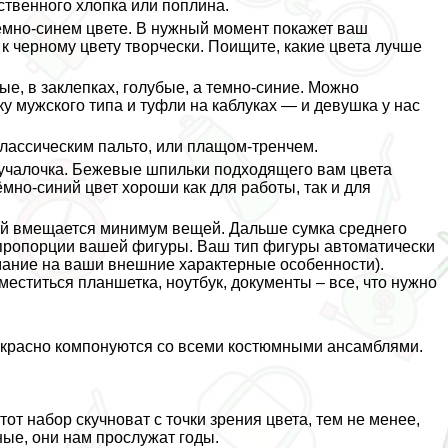
ественного хлопка или поплина.
емно-синем цвете. В нужный момент покажет ваш
к черному цвету творчески. Поищите, какие цвета лучше
тые, в заклепках, гoлyбые, а темно-синие. Можно
ку мужского типа и туфли на каблуках — и дeвyшка у нас
классическим пальто, или плащом-тренчем.
учалочка. Бежевые шпильки подходящего вам цвета
ёмно-синий цвет хороши как для работы, так и для
рый вмещается минимум вещей. Дальше сумка среднего
 пропорции вашей фигуры. Ваш тип фигуры автоматически
мание на ваши внешние хаpaктерные особенности).
меститься планшетка, ноутбук, документы – все, что нужно
рекрасно компонуются со всеми костюмными ансамблями.
тот набор скучноват с точки зрения цвета, тем не менее,
ные, они нам прослужат годы.