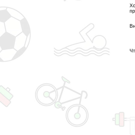
Хо
пр
Вн
Чт