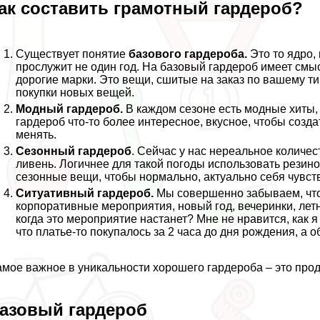
ак составить грамотный гардероб?
Существует понятие
базового гардероба.
Это то ядро, 
прослужит не один год. На базовый гардероб имеет смыс
дорогие марки. Это вещи, сшитые на заказ по вашему т
покупки новых вещей.
Модный гардероб.
В каждом сезоне есть модные хиты, 
гардероб что-то более интересное, вкусное, чтобы созда
менять.
Сезонный гардероб
. Сейчас у нас нереальное количес
ливень. Логичнее для такой погоды использовать резин
сезонные вещи, чтобы нормально, актуально себя чувст
Ситуативный гардероб.
Мы совершенно забываем, что 
корпоративные мероприятия, новый год, вечеринки, летн
когда это мероприятие настанет? Мне не нравится, как 
что платье-то покупалось за 2 часа до дня рождения, а 
мое важное в уникальности хорошего гардероба – это про
азовый гардероб