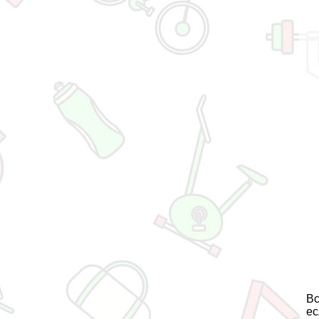
Вс
ес