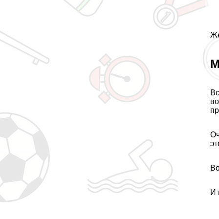
Же
М
Вс
во
пр
Оч
эт
Во
И 