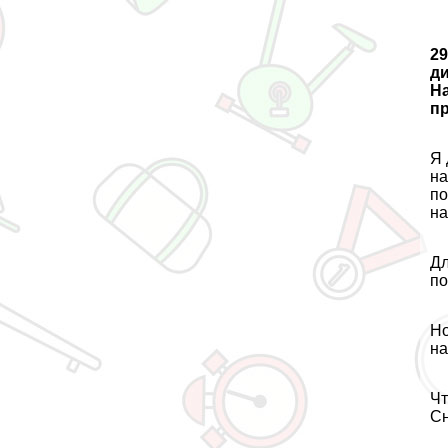
29
ди
На
пр
Я 
на
по
на
Дл
по
Но
на
Чт
Сн