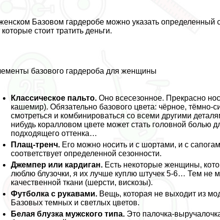
женском Базовом гардеробе можно указать определенный с
 которые стоит тратить деньги.
ементы базового гардероба для женщины
Классическое пальто.
Оно всесезонное. Прекрасно нос
кашемир). Обязательно базового цвета: чёрное, тёмно-си
смотреться и комбинироваться со всеми другими деталям
нибудь коралловом цвете может стать головной болью дл
подходящего оттенка…
Плащ-тренч.
Его можно носить и с шортами, и с сапогами
соответствует определенной сезонности.
Джемпер или кардиган.
Есть некоторые женщины, котор
люблю блузочки, я их лучше куплю штучек 5-6… Тем не м
качественной ткани (шерсти, вискозы).
Футболка с рукавами.
Вещь, которая не выходит из мод
Базовых темных и светлых цветов.
Белая блузка мужского типа.
Это палочка-выручалочка.