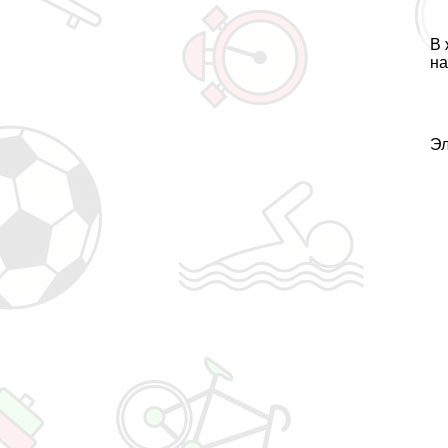
В 
на
Эл