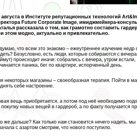
 августа в Институте репутационных технологий Art&
ректора Future Corporate Image, имиджмейкера-консуль
талья рассказала о том, как грамотно составить гарде
и этом модно, актуально и привлекательно.
думаю, что всем это знакомо – ежеутреннее изучение недр
деть? Безусловно, есть люди, которые собираются с вечер
ймут) происходит иначе: собрались с вечера, утром встали,
чинается паника, бег по квартире, испорченный день.
я некоторых магазины – своеобразная терапия. Пойти в мага
днять себе настроение.
вая вещь приобретается, а потом под неё необходимо по
 покупку новых вещей в гардероб, а по факту получается 
о же дальше? Как только нам становится нечего надеть, мы
ачала с азapтом смотрим, что нового поступило.