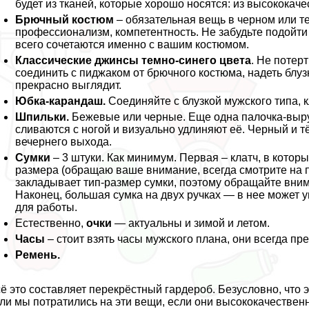
будет из тканей, которые хорошо носятся: из высококач
Брючный костюм
– обязательная вещь в черном или т
профессионализм, компетентность. Не забудьте подойти 
всего сочетаются именно с вашим костюмом.
Классические джинсы темно-синего цвета
. Не потер
соединить с пиджаком от брючного костюма, надеть блуз
прекрасно выглядит.
Юбка-карандаш.
Соединяйте с блузкой мужского типа, 
Шпильки.
Бежевые или черные. Еще одна палочка-выр
сливаются с ногой и визуально удлиняют её. Черный и т
вечернего выхода.
Сумки
– 3 штуки. Как минимум. Первая – клатч, в кото
размера (обращаю ваше внимание, всегда смотрите на
закладывает тип-размер сумки, поэтому обращайте вни
Наконец, большая сумка на двух ручках — в нее может у
для работы.
Естественно,
очки
— актуальны и зимой и летом.
Часы
– стоит взять часы мужского плана, они всегда п
Ремень.
ё это составляет перекрёстный гардероб. Безусловно, что э
ли мы потратились на эти вещи, если они высококачествен