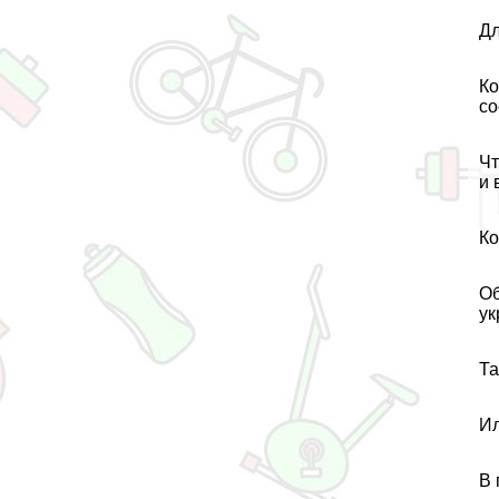
Дл
Ко
со
Чт
и 
Ко
Об
ук
Та
Ил
В 