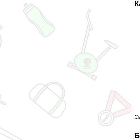
К
Са
Б