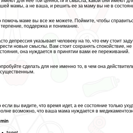
 имеют для нее той ценности и смысла, какой они имеют дл
шей мамы, а не ваша, и решить ее за маму вы не в состоян
 помочь маме вы все же можете. Поймите, чтобы справитьс
терпение, поддержка и понимание.
сто депрессия указывает человеку на то, что ему стоит заду
рести новые смыслы. Вам стоит сохранять спокойствие, не
стояния, она нуждается в принятии вами ее переживаний.
пробуйте сделать для нее именно то, в чем она действител
существенным.
 если вы видите, что время идет, а ее состояние только уху
олне возможно, что ваша мама нуждается в медикаментозн
dmin
tweet