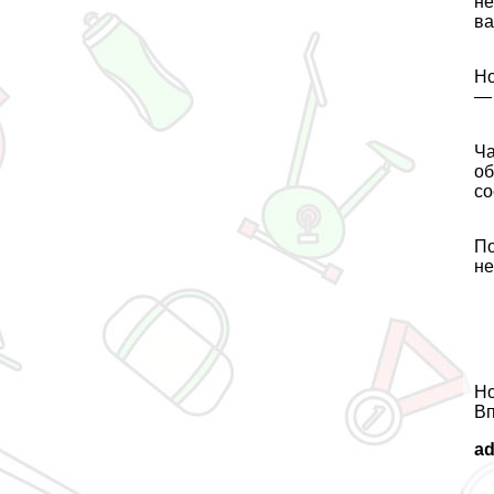
не
ва
Но
— 
Ча
об
со
По
не
Но
Вп
a