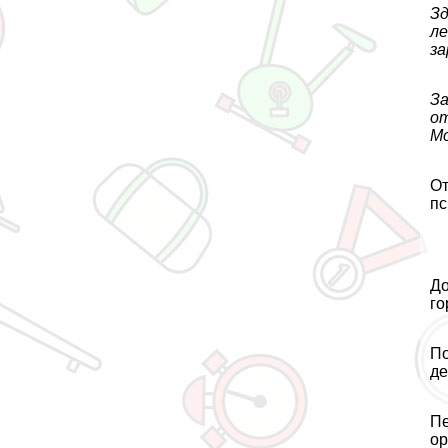
Зд
ле
за
За
от
Мо
От
пс
До
го
По
де
Пе
ор