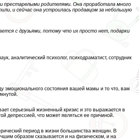
ими престарелыми родителями. Она проработала много
тили, и сейчас она устроилась продавцом за небольшую
ается с друзьями, потому что их просто нет, подарки
ук, аналитический психолог, психодраматист, сотрудник
ду эмоционального состояния вашей мамы и то что, вам
мкнутой.
ает серьезный жизненный кризис и это выражается в
той депрессией, что может являться ее причиной.
терический период в жизни большинства женщин. В
учшим образом сказывается и на физическом, и на