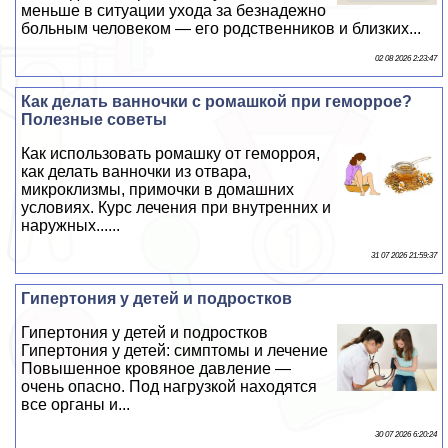
меньше в ситуации ухода за безнадежно
больным человеком — его родственников и близких...
02 08 2026 2:23:47
Как делать ванночки с ромашкой при геморрое?
Полезные советы
Как использовать ромашку от геморроя,
как делать ванночки из отвара,
микроклизмы, примочки в домашних
условиях. Курс лечения при внутренних и
наружных......
31 07 2026 21:59:37
Гипертония у детей и подростков
Гипертония у детей и подростков
Гипертония у детей: симптомы и лечение
Повышенное кровяное давление —
очень опасно. Под нагрузкой находятся
все органы и...
30 07 2026 6:20:24