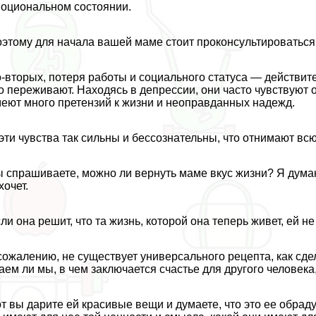
оциональном состоянии.
этому для начала вашей маме стоит проконсультироваться 
-вторых, потеря работы и социального статуса — действит
о переживают. Находясь в депрессии, они часто чувствуют об
еют много претензий к жизни и неоправданных надежд.
эти чувства так сильны и бессознательны, что отнимают вс
 спрашиваете, можно ли вернуть маме вкус жизни? Я думаю
хочет.
ли она решит, что та жизнь, которой она теперь живет, ей не
сожалению, не существует универсального рецепта, как сде
аем ли мы, в чем заключается счастье для другого человек
т вы дарите ей красивые вещи и думаете, что это ее обрадуе