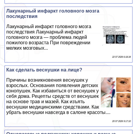
Лакунарный инфаркт головного мозга
последствия
Лакунарный инфаркт головного мозга
последствия Лакунарный инфаркт
головного мозга — проблема людей
пожилого возраста При повреждении
мелких мозговых...
22 07 2026 6:18:34
Как сделать веснушки на лице?
Причины возникновения веснушек у
взрослых. Основания появления детских
конопушек. Как избавиться от веснушек у
себя дома. Рецепты средств от веснушек
на основе трав и мазей. Как изъять
веснушки медицинскими средствами. Как
убрать веснушки навсегда в салоне красоты....
20 07 2026 9:17:10