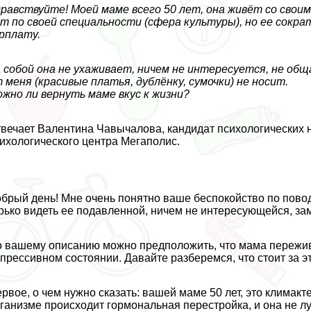
равствуйте! Моей маме всего 50 лет, она живёт со сво
т по своей специальности (сфера культуры), но ее сокра
рплату.
 собой она не ухаживает, ничем не интересуется, не общ
 меня (красивые платья, дублёнку, сумочки) не носит.
жно ли вернуть маме вкус к жизни?
вечает Валентина Чавычалова, кандидат психологических на
ихологического центра Мегаполис.
брый день! Мне очень понятно ваше беспокойство по пово
рько видеть ее подавленной, ничем не интересующейся, за
 вашему описанию можно предположить, что мама пережив
прессивном состоянии. Давайте разберемся, что стоит за э
рвое, о чем нужно сказать: вашей маме 50 лет, это климак
ганизме происходит гормональная перестройка, и она не л