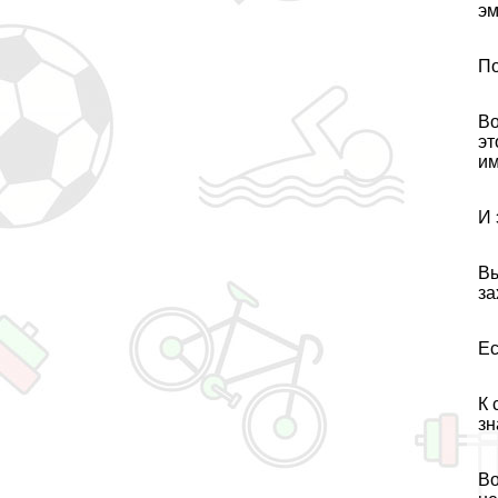
эм
По
Во
эт
им
И 
Вы
за
Ес
К 
зн
Во