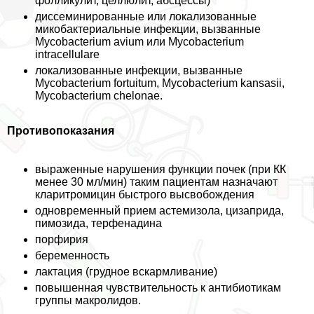
фолликулит, целлюлит, абсцессы)
диссеминированные или локализованные
микобактериальные инфекции, вызванные
Mycobacterium avium или Mycobacterium
intracellulare
локализованные инфекции, вызванные
Mycobacterium fortuitum, Mycobacterium kansasii,
Mycobacterium chelonae.
Противопоказания
выраженные нарушения функции почек (при КК
менее 30 мл/мин) таким пациентам назначают
кларитромицин быстрого высвобождения
одновременный прием астемизола, цизаприда,
пимозида, терфенадина
порфирия
беременность
лактация (грудное вскармливание)
повышенная чувствительность к антибиотикам
группы макролидов.