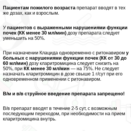
Пациентам пожилого возраста
препарат вводят в тех
же дозах, как и взрослым.
У
пациентов с выраженными нарушениями функции
почек (КК менее 30 мл/мин)
дозу препарата следует
уменьшить на 50%.
При назначении Клацида одновременно с ритонавиром
у
больных с нарушениями функции почек (КК от 30 до
60 мл/мин)
дозу кларитромицина следует снизить на
50%, при
КК менее 30 мл/мин
— на 75%. Не следует
назначать кларитромицин в дозе свыше 1 г/сут при его
одновременном применении с ритонавиром.
В/м и в/в струйное введение препарата запрещено!
В/в препарат вводят в течение 2-5 сут, с возможным
последующим переходом, при необходимости на прием
кларитромицина внутрь.