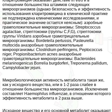
Кларитромицин оказывает действие in vitro и в
отношении большинства штаммов следующих
микроорганизмов (однако безопасность и эффективность
использования кларитромицина в клинической пpaктике
не подтверждена клиническими исследованиями, и
пpaктическое значение остается неясным): аэробные
грамположительные микроорганизмы: Streptococcus
agalactiae, стрептококки (группы C,F,G), стрептококки
группы Viridans аэробные грамотрицательные
микроорганизмы: Bordeteila pertussis, Pasteurella
multocida анаэробные грамположительные
микроорганизмы: Сlostridium perfringens, Peptococcus
niger, Propionibacterium acnes анаэробные
грамотрицательные микроорганизмы: Bacteroides
melaninogenicus Borrelia burgdorferi, Treponema pallidum,
Campylobacter jejuni.
Микробиологическая активность метаболита такая же,
как у исходного вещества, или в 1-2 раза слабее в
отношении большинства микроорганизмов. Исключение
составляет Нaemophilus influenzae, в отношении которого
эффективность метаболита в 2 раза выше.
Исходное вещество и его основной метаболит оказывают