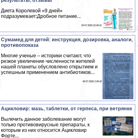
результаты, отзывы
Диета Королевой «9 дней»
подразумевает:Дробное питание...
09 07 2026 22:40:41
Cумамед для детей: инструкция, дозировка, аналоги,
противопоказа
Многие ученые – историки считают, что
резкое увеличение численности жителей
нашей планеты обусловлено открытием и
успешным применением антибиотиков...
08 07 2026 2:49:30
Ацикловир: мазь, таблетки, от гepпeса, при ветрянке
Вылечить данное заболевание могут
только противовирусные препараты, к
которым из них относится Ацикловир
Форте...