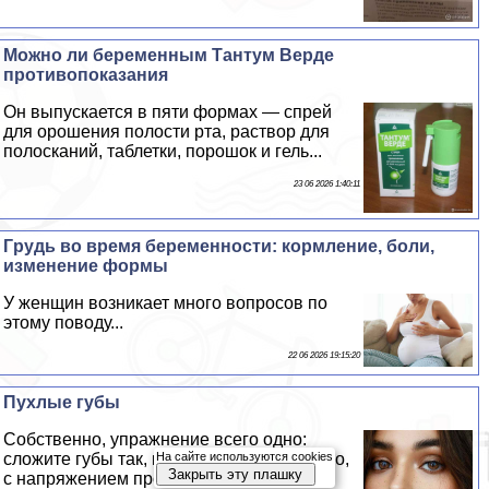
Можно ли беременным Тантум Верде
противопоказания
Он выпускается в пяти формах — спрей
для орошения полости рта, раствор для
полосканий, таблетки, порошок и гель...
23 06 2026 1:40:11
Гpyдь во время беременности: кормление, боли,
изменение формы
У женщин возникает много вопросов по
этому поводу...
22 06 2026 19:15:20
Пухлые губы
Собственно, упражнение всего одно:
На сайте используются cookies
сложите губы так, как будто выразительно,
Закрыть эту плашку
с напряжением произносите звук «О»...