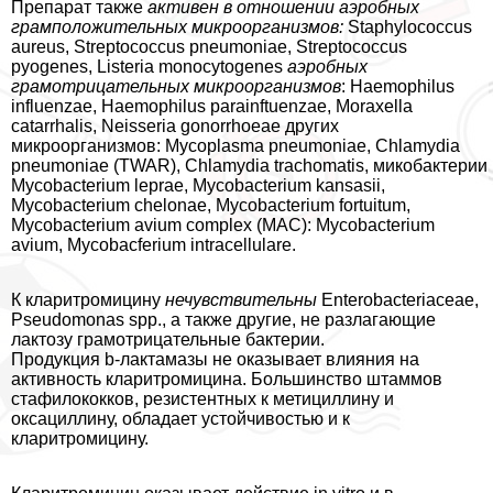
Препарат также
активен в отношении аэробных
грамположительных микроорганизмов:
Staphylococcus
aureus, Streptococcus pneumoniae, Streptococcus
pyogenes, Listeria monocytogenes
аэробных
грамотрицательных микроорганизмов
: Haemophilus
influenzae, Haemophilus parainftuenzae, Moraxella
catarrhalis, Neisseria gonorrhoeae других
микроорганизмов: Mycoplasma pneumoniae, Chlamydia
pneumoniae (TWAR), Chlamydia trachomatis, микобактерии
Mycobacterium leprae, Mycobacterium kansasii,
Mycobacterium chelonae, Mycobacterium fortuitum,
Mycobacterium avium complex (MAC): Mycobacterium
avium, Mycobacferium intracellulare.
К кларитромицину
нечувствительны
Enterobacteriaceae,
Pseudomonas spp., а также другие, не разлагающие
лактозу грамотрицательные бактерии.
Продукция b-лактамазы не оказывает влияния на
активность кларитромицина. Большинство штаммов
стафилококков, резистентных к метициллину и
оксациллину, обладает устойчивостью и к
кларитромицину.