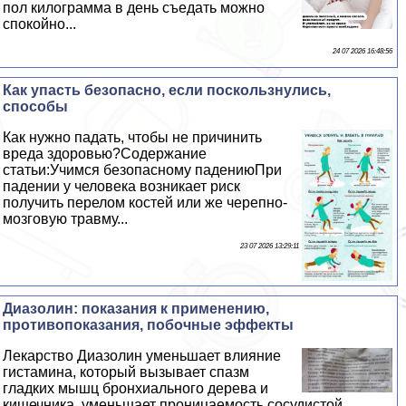
пол килограмма в день съедать можно
спокойно...
24 07 2026 16:48:56
Как упасть безопасно, если поскользнулись,
способы
Как нужно падать, чтобы не причинить
вреда здоровью?Содержание
статьи:Учимся безопасному падениюПри
падении у человека возникает риск
получить перелом костей или же черепно-
мозговую травму...
23 07 2026 13:29:11
Диазолин: показания к применению,
противопоказания, побочные эффекты
Лекарство Диазолин уменьшает влияние
гистамина, который вызывает спазм
гладких мышц бронхиального дерева и
кишечника, уменьшает проницаемость сосудистой