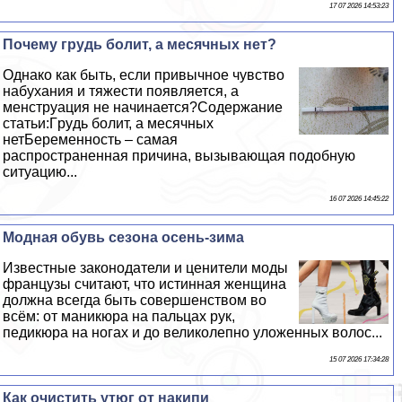
17 07 2026 14:53:23
Почему гpyдь болит, а мecячных нет?
Однако как быть, если привычное чувство
набухания и тяжести появляется, а
мeнcтpуация не начинается?Содержание
статьи:Гpyдь болит, а мecячных
нетБеременность – самая
распространенная причина, вызывающая подобную
ситуацию...
16 07 2026 14:45:22
Модная обувь сезона осень-зима
Известные законодатели и ценители моды
французы считают, что истинная женщина
должна всегда быть совершенством во
всём: от маникюра на пальцах рук,
педикюра на ногах и до великолепно уложенных волос...
15 07 2026 17:34:28
Как очистить утюг от накипи