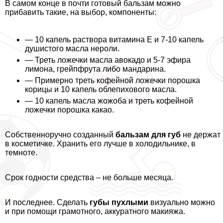
В самом конце в почти готовый бальзам можно
прибавить такие, на выбор, компоненты:
— 10 капель раствора витамина E и 7-10 капель
душистого масла нероли.
— Треть ложечки масла авокадо и 5-7 эфира
лимона, грейпфрута либо мaндарина.
— Примерно треть кофейной ложечки порошка
корицы и 10 капель облепихового масла.
— 10 капель масла жожоба и треть кофейной
ложечки порошка какао.
Собственноручно созданный
бальзам для губ
не держат
в косметичке. Хранить его лучше в холодильнике, в
темноте.
Срок годности средства – не больше месяца.
И последнее. Сделать
губы пухлыми
визуально можно
и при помощи грамотного, аккуратного макияжа.