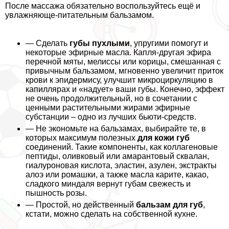
После массажа обязательно воспользуйтесь ещё и
увлажняюще-питательным бальзамом.
— Сделать
губы пухлыми
, упругими помогут и
некоторые эфирные масла. Капля-другая эфира
перечной мяты, мелиссы или корицы, смешанная с
привычным бальзамом, мгновенно увеличит приток
крови к эпидермису, улучшит микроциркуляцию в
капиллярах и «надует» ваши губы. Конечно, эффект
не очень продолжительный, но в сочетании с
ценными растительными жирами эфирные
субстанции – одно из лучших бьюти-средств.
— Не экономьте на бальзамах, выбирайте те, в
которых максимум полезных
для кожи губ
соединений. Такие компоненты, как коллагеновые
пептиды, оливковый или амарантовый сквалан,
гиалуроновая кислота, эластин, азулен, экстpaкты
алоэ или ромашки, а также масла карите, какао,
сладкого миндаля вернут губам свежесть и
пышность розы.
— Простой, но действенный
бальзам для губ
,
кстати, можно сделать на собственной кухне.