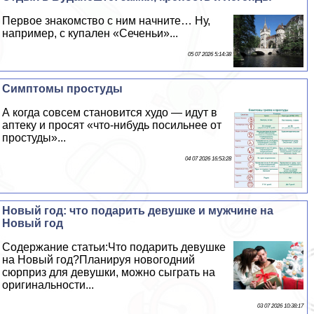
Первое знакомство с ним начните… Ну,
например, с купален «Сеченьи»...
05 07 2026 5:14:38
Симптомы простуды
А когда совсем становится худо — идут в
аптеку и просят «что-нибудь посильнее от
простуды»...
04 07 2026 16:53:28
Новый год: что подарить дeвyшке и мужчине на
Новый год
Содержание статьи:Что подарить дeвyшке
на Новый год?Планируя новогодний
сюрприз для дeвyшки, можно сыграть на
оригинальности...
03 07 2026 10:38:17