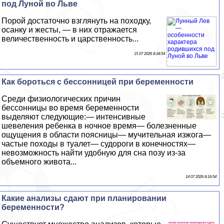
под Луной во Льве
Порой достаточно взглянуть на походку,
осанку и жесты, — в них отражается
величественность и царственность...
15 07 2026 8:34:54
Как бороться с бессонницей при беременности
Среди физиологических причин
бессонницы во время беременности
выделяют следующие:— интенсивные
шевеления ребенка в ночное время— болезненные
ощущения в области поясницы— мучительная изжога—
частые походы в туалет— судороги в конечностях—
невозможность найти удобную для сна позу из-за
объемного живота...
14 07 2026 8:16:54
Какие анализы сдают при планировании
беременности?