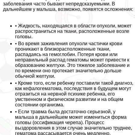
заболевания часто бывают непредсказуемыми. В
дальнейшем у малыша, возможно, появятся осложнения:
• Жидкость, находящаяся в области опухоли, может
распространиться на ткани, расположенные возле
головы.
• Во время заживления опухоли частички крови
проникают в близкорасположенные ткани,
распадаясь на гемоглобин. Потеря крови или
неправильный распад гематомы может привести к
образованию желтухи. Это тяжелое заболевание и
по времени оно протекает значительно дольше
обычной желтухи.
• Кроме того, если ребенку поставили такой диагноз,
как кефалогематома, последствия в будущем могут
отразиться на нервной психике ребенка, его
умственном и физическом развитии и на общем
состоянии организма.
• Если травма была достаточно серьезной, у
малыша в дальнейшем может измениться форма
головы (оссификация черепа). Процесс
выздоровления в этом случае значительно труднее,
гематома рассасывается очень медленно.