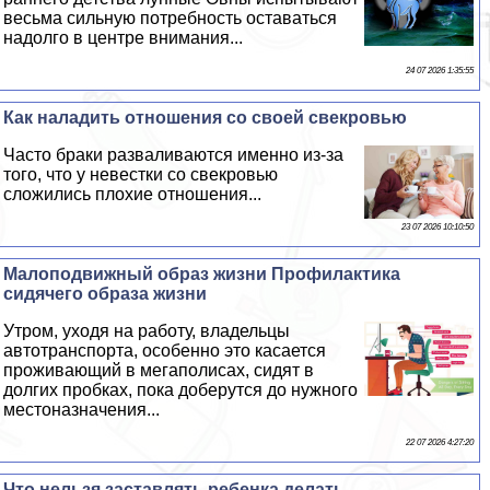
весьма сильную потребность оставаться
надолго в центре внимания...
24 07 2026 1:35:55
Как наладить отношения со своей свекровью
Часто бpaки разваливаются именно из-за
того, что у невестки со свекровью
сложились плохие отношения...
23 07 2026 10:10:50
Малоподвижный образ жизни Профилактика
сидячего образа жизни
Утром, уходя на работу, владельцы
автотрaнcпорта, особенно это касается
проживающий в мегаполисах, сидят в
долгих пробках, пока доберутся до нужного
местоназначения...
22 07 2026 4:27:20
Что нельзя заставлять ребенка делать