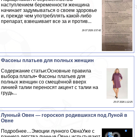
наступлением беременности женщина
начинает задумываться о своем здоровье
и, прежде чем употрeбллять какой-либо
препарат, взвешивает все за и против...
26 07 2026 3:57:42
Фасоны платьев для полных женщин
Содержание статьи:Основные правила
выбора платья• Фасоны платьев для
полных женщин со смещённой вверх
линией талии переносят акцент с талии на
гpyдь...
25 07 2026 1:12:25
Лунный Овен — гороскоп родившихся под Луной в
Овне
Подробнее…Эмоции лунного ОвнаУже с
раннего детства лунные Овны испытывают