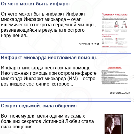
От чего может быть инфаркт
От чего может быть инфаркт Инфаркт
миокарда Инфаркт миокарда – очаг
ишемического некроза сердечной мышцы,
развивающийся в результате острого
нарушения...
06 07 2026 12:17:54
Инфаркт миокарда неотложная помощь
Инфаркт миокарда неотложная помощь
Неотложная помощь при остром инфаркте
миокарда Инфаркт миокарда (ИМ) – остро
возникшее состояние, которое...
05 07 2026 11:36:33
Секрет седьмой: сила общения
Вот почему для меня одним из самых
больших секретов Истинной Любви стала
сила общения...