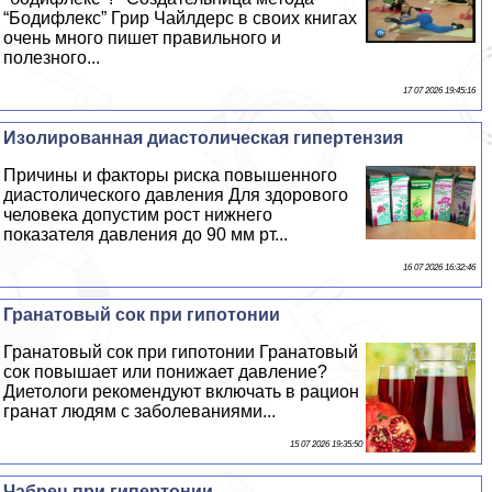
“Бодифлекс” Грир Чайлдерс в своих книгах
очень много пишет правильного и
полезного...
17 07 2026 19:45:16
Изолированная диастолическая гипертензия
Причины и факторы риска повышенного
диастолического давления Для здорового
человека допустим рост нижнего
показателя давления до 90 мм рт...
16 07 2026 16:32:46
Гранатовый сок при гипотонии
Гранатовый сок при гипотонии Гранатовый
сок повышает или понижает давление?
Диетологи рекомендуют включать в рацион
гранат людям с заболеваниями...
15 07 2026 19:35:50
Чабрец при гипертонии