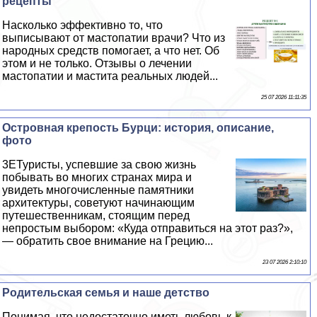
рецепты
Насколько эффективно то, что
выписывают от мастопатии врачи? Что из
народных средств помогает, а что нет. Об
этом и не только. Отзывы о лечении
мастопатии и мастита реальных людей...
25 07 2026 11:11:35
Островная крепость Бурци: история, описание,
фото
3EТуристы, успевшие за свою жизнь
побывать во многих странах мира и
увидеть многочисленные памятники
архитектуры, советуют начинающим
путешественникам, стоящим перед
непростым выбором: «Куда отправиться на этот раз?»,
— обратить свое внимание на Грецию...
23 07 2026 2:10:10
Родительская семья и наше детство
Понимая, что недостаточно иметь любовь к