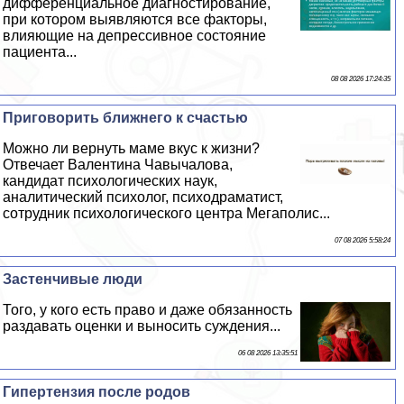
дифференциальное диагностирование,
при котором выявляются все факторы,
влияющие на депрессивное состояние
пациента...
08 08 2026 17:24:35
Приговорить ближнего к счастью
Можно ли вернуть маме вкус к жизни?
Отвечает Валентина Чавычалова,
кандидат психологических наук,
аналитический психолог, психодраматист,
сотрудник психологического центра Мегаполис...
07 08 2026 5:58:24
Застенчивые люди
Того, у кого есть право и даже обязанность
раздавать оценки и выносить суждения...
06 08 2026 13:35:51
Гипертензия после родов