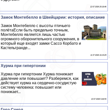
12 07 2026 20:18:46
Замок Монтебелло в Швейцарии: история, описание
Замок Монтебелло с высоты птичьего
полётаЕсли быть предельно точным,
Монтебелло является лишь частью
огромного оборонительного сооружения, в
который еще входят замки Сассо Корбато и
Кастельгранде...
11 07 2026 16:19:29
Хурма при гипертонии
Хурма при гипертонии Хурма понижает
давление или повышает? Разберемся, как
действует хурма на сердечно-сосудистую
систему человека: повышает или
понижает...
10 07 2026 5:44:55
Гора Сокол