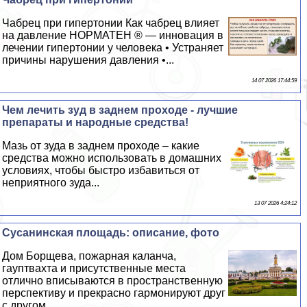
Чабрец при гипертонии Как чабрец влияет
на давление НОРМАТЕН ® — инновация в
лечении гипертонии у человека • Устраняет
причины нарушения давления •...
14 07 2026 17:44:59
Чем лечить зуд в заднем проходе - лучшие
препараты и народные средства!
Мазь от зуда в заднем проходе – какие
средства можно использовать в домашних
условиях, чтобы быстро избавиться от
неприятного зуда...
13 07 2026 4:24:12
Сусанинская площадь: описание, фото
Дом Борщева, пожарная каланча,
гауптвахта и присутственные места
отлично вписываются в прострaнcтвенную
перспективу и прекрасно гармонируют друг
с другом...