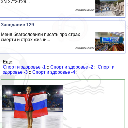
3N 27°20’29...
22 06 2026 18:13:49
Заседание 129
Меня благословили писать про страх
cмepти и страх жизни...
21 06 2026 12:32:57
Еще:
Спорт и здоровье -1
::
Спорт и здоровье -2
::
Спорт и
здоровье -3
::
Спорт и здоровье -4
::