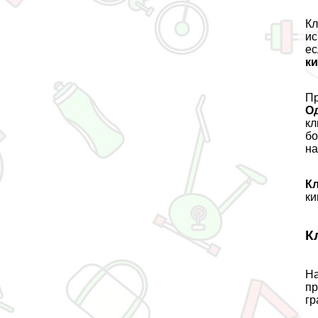
Кл
ис
ес
к
П
О
кл
бо
на
К
ки
К
Н
пр
гр