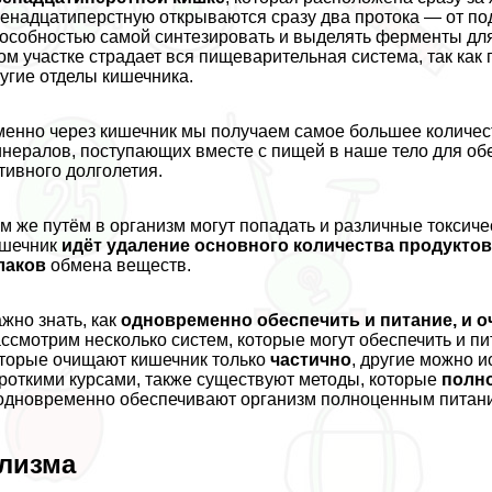
енадцатиперстную открываются сразу два протока — от по
особностью самой синтезировать и выделять ферменты дл
ом участке страдает вся пищеварительная система, так как
угие отделы кишечника.
енно через кишечник мы получаем самое большее количест
нералов, поступающих вместе с пищей в наше тело для об
тивного долголетия.
м же путём в организм могут попадать и различные токсиче
ишечник
идёт удаление основного количества продукто
лаков
обмена веществ.
жно знать, как
одновременно обеспечить и питание, и 
ссмотрим несколько систем, которые могут обеспечить и п
торые очищают кишечник только
частично
, другие можно 
роткими курсами, также существуют методы, которые
полн
одновременно обеспечивают организм полноценным питан
лизма