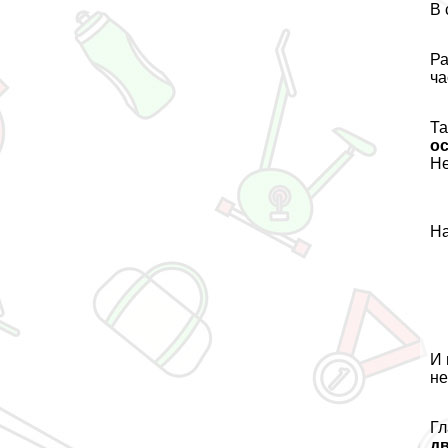
В 
Ра
ча
Та
ос
Не
На
И 
не
Гл
д