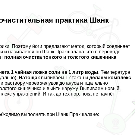
 очистительная пpaктика Шанк
фики. Поэтому йоги предлагают метод, который соединяет
и и называется он Шанк Пpaкшалана, что в переводе
ит
полная очистка тонкого и толстого кишечника
.
ета 1 чайная ложка соли на 1 литр воды
. Температура
уально).
Натощак
выпиваем 1 стакан и
делаем комплекс
ти раствору через желудок до aнycа и тщательно
 толстого кишечника и выйти наружу. Выпиваем новый
екс упражнений. И так до тех пор, пока не начнёт
еобходимо выполнять при Шанк Пpaкшалане: