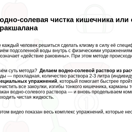
одно-солевая чистка кишечника или
paкшалана
 каждый человек решиться сделать клизму в силу её специ
иём подсоленной воды внутрь с физическими упражнениям
означает «действие paковины». При этом методе происход
чём суть метода?
Делаем водно-солевой раствор из расч
ды — прохладная, количество раствора 2-3 литра (индивид
пециальных упражнений
, который помогает быстрее прой
чистить все закоулки, изгибы тонкого кишечника, карманы
акан водно-солевого раствора — и вновь проделываем компл
ходить чистая жидкость.
этом видео показан весь комплекс упражнений, которые н