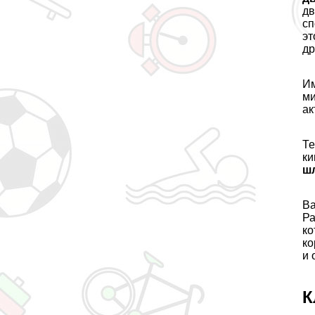
дв
сп
эт
др
Им
ми
ак
Те
к
ш
Ва
Ра
ко
ко
и 
К