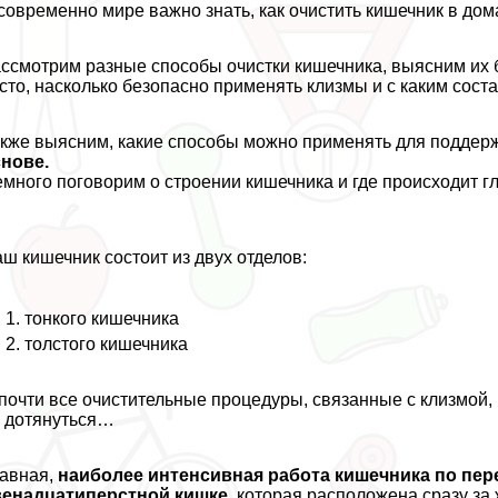
современно мире важно знать, как очистить кишечник в до
ссмотрим разные способы очистки кишечника, выясним их б
сто, насколько безопасно применять клизмы и с каким сост
кже выясним, какие способы можно применять для поддер
нове.
много поговорим о строении кишечника и где происходит 
ш кишечник состоит из двух отделов:
тонкого кишечника
толстого кишечника
почти все очистительные процедуры, связанные с клизмой, 
 дотянуться…
авная,
наиболее интенсивная работа кишечника по пе
венадцатиперстной кишке
, которая расположена сразу за 