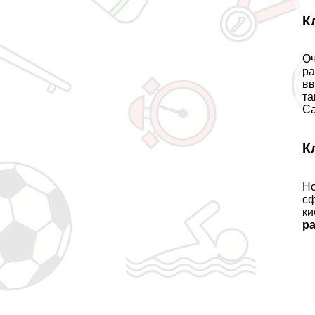
К
О
ра
вв
та
Са
К
Но
сф
ки
р