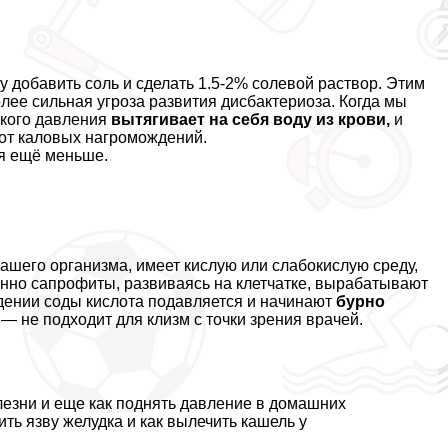
у добавить соль и сделать 1.5-2% солевой раствор. Этим
олее сильная угроза развития дисбактериоза. Когда мы
ского давления
вытягивает на себя воду из крови,
и
 от каловых нагромождений.
я ещё меньше.
ашего организма, имеет кислую или слабокислую среду,
но сапрофиты, развиваясь на клетчатке, выpaбатывают
дении соды кислота подавляется и начинают
бурно
— не подходит для клизм с точки зрения врачей.
лезни
и еще
как поднять давление в домашних
ить язву желудка
и
как вылечить кашель у