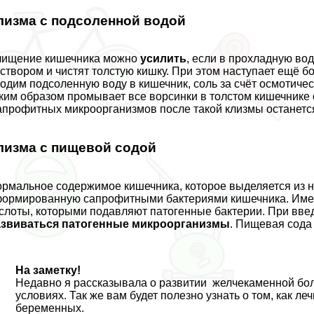
лизма с подсоленной водой
чищение кишечника можно
усилить
, если в прохладную вод
створом и чистят толстую кишку. При этом наступает ещё б
одим подсоленную воду в кишечник, соль за счёт осмотиче
ким образом промывает все ворсинки в толстом кишечнике
профитных микроорганизмов после такой клизмы останетс
лизма с пищевой содой
рмальное содержимое кишечника, которое выделяется из н
ормированную сапрофитными бактериями кишечника. Имен
слоты, которыми подавляют патогенные бактерии. При вве
азвиваться патогенные микроорганизмы
. Пищевая сода 
На заметку!
Недавно я рассказывала о развитии
желчекаменной бо
условиях
. Так же вам будет полезно узнать о том,
как леч
беременных
.