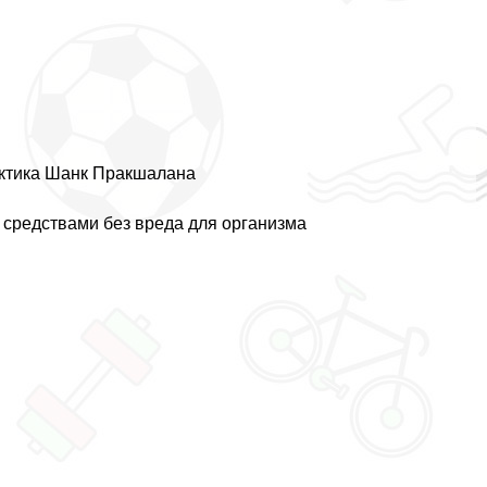
aктика Шанк Пpaкшалана
 средствами без вреда для организма