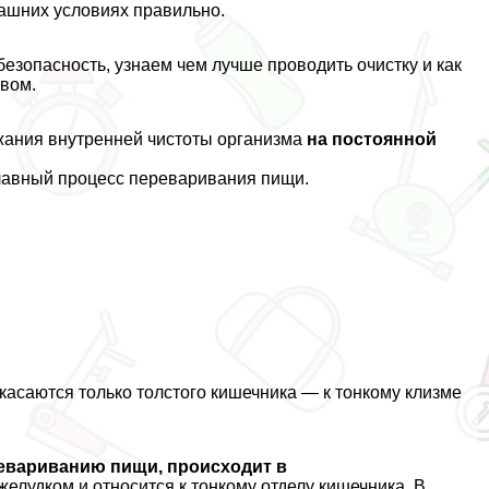
машних условиях правильно.
езопасность, узнаем чем лучше проводить очистку и как
авом.
жания внутренней чистоты организма
на постоянной
главный процесс переваривания пищи.
касаются только толстого кишечника — к тонкому клизме
ревариванию пищи, происходит в
желудком и относится к тонкому отделу кишечника. В