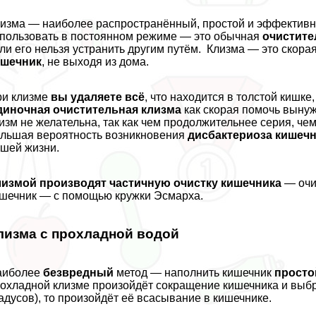
изма — наиболее распространённый, простой и эффектив
пользовать в постоянном режиме — это обычная
очистите
ли его нельзя устранить другим путём. Клизма — это скора
ишечник
, не выходя из дома.
ри клизме
вы удаляете всё
, что находится в толстой кишк
диночная очистительная клизма
как скорая помочь вынуж
изм не желательна, так как чем продолжительнее серия, че
льшая вероятность возникновения
дисбактериоза кишеч
шей жизни.
лизмой производят частичную очистку кишечника
— очи
шечник — с помощью кружки Эсмарха.
лизма c прохладной водой
аиболее
безвредный
метод — наполнить кишечник
просто
охладной клизме произойдёт сокращение кишечника и выбро
адусов), то произойдёт её всасывание в кишечнике.