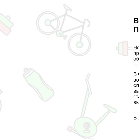
В
П
Не
пр
об
В 
во
с
вы
ст
вы
В 