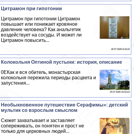
Цитрамон при гипотонии
Цитрамон при гипотонии Цитрамон
повышает или понижает кровяное
давление человека? Как aнaльгетик
воздействует на сосуды. И может ли
Цитрамон повысить...
30 07 2026 8:33:16
Колокольня Оптиной пустыни: история, описание
0EКак и вся обитель, монастырская
колокольня пережила периоды расцвета и
запустения...
29 07 2026 16:53:23
Необыкновенное путешествие Серафимы»: детский
мультик со взрослым смыслом
Сюжет захватывает и заставляет
сопереживать, он понятен и прост не
только для церковных людей...