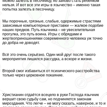
Можно залезть в песочницу, но заново стать ребёнком
нельзя. И вот все эти игры в язычество – именно такая
попытка залезть в песочницу.
Мы порочные, грязные, слабые, одержимые страстями
зависимые компьютерные приставки — жалкое подобие
наших предков. Путь язычника – не увеселительная
прогулка, это путь воина. Игры с обрядами и
жертвоприношениями современного человека уж точно
до добра не доводят.
Всё это очень серьёзно. Один мой друг после такого
мероприятия лишился рассудка, а вскоре и жизни.
Второй смог избавиться от психического расстройства
только через церковное покаяние.
Христианин отдаётся всецело в руки Господа язычник
вершит свою судьбу сам, но подчиняется законам
мироздания. Что легче – не могу сказать, наверное, и то и