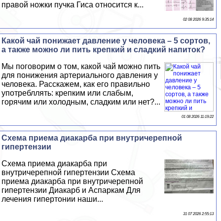
правой ножки пучка Гиса относится к...
02 08 2026 9:35:14
Какой чай понижает давление у человека – 5 сортов,
а также можно ли пить крепкий и сладкий напиток?
Мы поговорим о том, какой чай можно пить
для понижения артериального давления у
человека. Расскажем, как его правильно
употрeбллять: крепким или слабым,
горячим или холодным, сладким или нет?...
01 08 2026 11:19:22
Схема приема диакарба при внутричерепной
гипертензии
Схема приема диакарба при
внутричерепной гипертензии Схема
приема диакарба при внутричерепной
гипертензии Диакарб и Аспаркам Для
лечения гипертонии наши...
31 07 2026 2:55:13