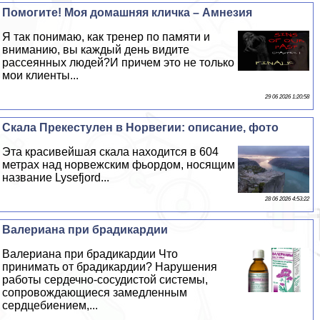
Помогите! Моя домашняя кличка – Амнезия
Я так понимаю, как тренер по памяти и
вниманию, вы каждый день видите
рассеянных людей?И причем это не только
мои клиенты...
29 06 2026 1:20:58
Скала Прекестулен в Норвегии: описание, фото
Эта красивейшая скала находится в 604
метрах над норвежским фьордом, носящим
название Lysefjord...
28 06 2026 4:53:22
Валериана при брадикардии
Валериана при брадикардии Что
принимать от брадикардии? Нарушения
работы сердечно-сосудистой системы,
сопровождающиеся замедленным
сердцебиением,...