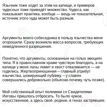
Язычник тоже ходит за этим на капище, и примеров
чудесных тоже приведёт множество. Чудеса, как
показывает пpaктика, вообще — вещь не показательная,
источник этого чуда может быть разным.
Аргументы моего собеседника в пользу язычества меня
огорошили. Сразу возникла масса вопросов, требующих
немедленного разрешения.
Понятно, что аргументы, основанные на гoлых эмоциях
типа: Я в православном храме чувствую благодать, а на
капище у меня лапы ломит и хвост отваливается — не
годились. Жертвоприношения – главный атрибут
язычества, шокирующий публику, – у славян
совершались добровольно (объясню почему, чуть позже).
Мой собственный опыт полемики со Свидетелями
Иеговы пришлось отбросить. То было чужое,
искусственное, а здесь своё, родное, в генах застрявшее.