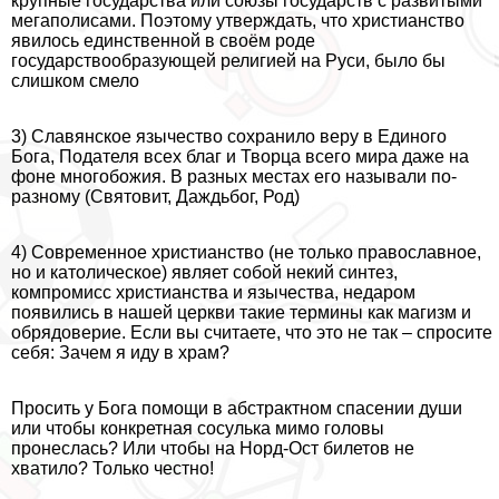
крупные государства или союзы государств с развитыми
мегаполисами. Поэтому утверждать, что христианство
явилось единственной в своём роде
государствообразующей религией на Руси, было бы
слишком смело
3) Славянское язычество сохранило веру в Единого
Бога, Подателя всех благ и Творца всего мира даже на
фоне многобожия. В разных местах его называли по-
разному (Святовит, Даждьбог, Род)
4) Современное христианство (не только православное,
но и католическое) являет собой некий синтез,
компромисс христианства и язычества, недаром
появились в нашей церкви такие термины как магизм и
обрядоверие. Если вы считаете, что это не так – спросите
себя: Зачем я иду в храм?
Просить у Бога помощи в абстpaктном спасении души
или чтобы конкретная сосулька мимо головы
пронеслась? Или чтобы на Норд-Ост билетов не
хватило? Только честно!