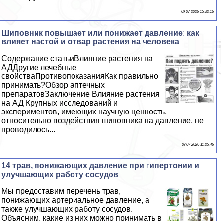
09 07 2026 15:32:16
Шиповник повышает или понижает давление: как
влияет настой и отвар растения на человека
Содержание статьиВлияние растения на
АДДругие лечебные
свойстваПротивопоказанияКак правильно
принимать?Обзор аптечных
препаратовЗаключение Влияние растения
на АД Крупных исследований и
экспериментов, имеющих научную ценность,
относительно воздействия шиповника на давление, не
проводилось...
08 07 2026 11:25:46
14 трав, понижающих давление при гипертонии и
улучшающих работу сосудов
Мы предоставим перечень трав,
понижающих артериальное давление, а
также улучшающих работу сосудов.
Объясним, какие из них можно принимать в