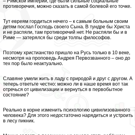
– Римской империи, где были сильные социальные
противоречия, можно сказать в самой болевой его точке.
Тут евреям гордиться нечего – к самым больным своим
детям послал Господь своего Сына. В тундре бы Христа
и не распяли, там противоречий нет. Не распяли бы и в
Риме — затерялся бы среди толпы философов.
Поэтому христианство пришло на Русь только в 10 веке,
несмотря на проповедь Андрея Первозванного – оно до
тех пор было неактуально.
Славяне умели жить в ладу с природой и друг с другом. А
теперь ответьте честно: можно ли в наше время вот так
отречься от цивилизации и вернуться в первобытное
состояние?
Реально в корне изменить психологию цивилизованного
человека? Для этого недостаточно нарядиться и устроить
в лесу пикник.