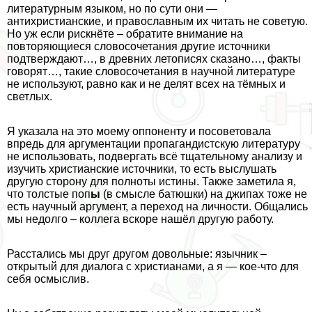
литературным языком, но по сути они —
антихристианские, и православным их читать не советую.
Но уж если рискнёте – обратите внимание на
повторяющиеся словосочетания другие источники
подтверждают…, в древних летописях сказано…, факты
говорят…, такие словосочетания в научной литературе
не используют, равно как и не делят всех на тёмных и
светлых.
Я указала на это моему оппоненту и посоветовала
впредь для аргументации пропагандистскую литературу
не использовать, подвергать всё тщательному анализу и
изучить христианские источники, то есть выслушать
другую сторону для полноты истины. Также заметила я,
что толстые поп
ы
(в смысле батюшки) на джипах тоже не
есть научный аргумент, а переход на личности. Общались
мы недолго – коллега вскоре нашёл другую работу.
Расстались мы друг другом довольные: язычник –
открытый для диалога с христианами, а я — кое-что для
себя осмыслив.