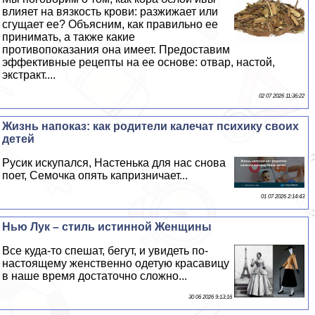
влияет на вязкость крови: разжижает или
сгущает ее? Объясним, как правильно ее
принимать, а также какие
противопоказания она имеет. Предоставим
эффективные рецепты на ее основе: отвар, настой,
экстpaкт....
02 07 2026 11:36:22
Жизнь напоказ: как родители калечат психику своих
детей
Русик искупался, Настенька для нас снова
поет, Семочка опять капризничает...
01 07 2026 2:14:43
Нью Лук – стиль истинной Женщины
Все куда-то спешат, бегут, и увидеть по-
настоящему женственно одетую красавицу
в наше время достаточно сложно...
30 06 2026 9:13:16