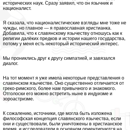
исторических наук. Сразу заявил, что он язычник и
националист.
Я сказала, что националистические взгляды мне тоже не
чужды, но главное — я православная христианка.
Добавила, что к славянскому язычеству отношусь как к
религии далёких предков и истории нашего государства,
потому у меня есть некоторый исторический интерес.
Мы прониклись друг к другу симпатией, и завязался
диалог.
На тот момент я уже имела некоторые представления о
славянском язычестве. Оно существенно отличается от
греко-римского, более нам привычного и знакомого.
Отголоски его можно встретить ныне в индуизме и
зороастризме.
К сожалению, источники, где могла быть изложена
философская концепция славянского язычества, если
они и существовали, были уничтожены в христианское
время, и исследователи в основном ориентируются на