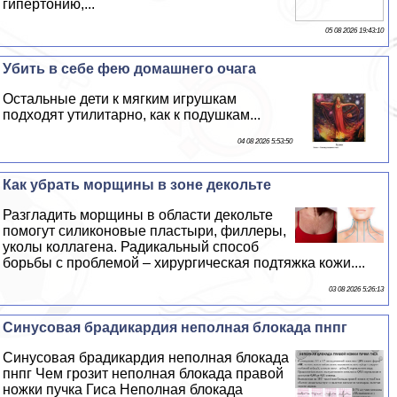
гипертонию,...
05 08 2026 19:43:10
Убить в себе фею домашнего очага
Остальные дети к мягким игрушкам
подходят утилитарно, как к подушкам...
04 08 2026 5:53:50
Как убрать морщины в зоне декольте
Разгладить морщины в области декольте
помогут силиконовые пластыри, филлеры,
уколы коллагена. Радикальный способ
борьбы с проблемой – хирургическая подтяжка кожи....
03 08 2026 5:26:13
Синусовая брадикардия неполная блокада пнпг
Синусовая брадикардия неполная блокада
пнпг Чем грозит неполная блокада правой
ножки пучка Гиса Неполная блокада