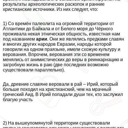
результаты археологических раскопок и ранние
христианские источники. Из них следует, что:
1) Со времён палеолита на огромной территории от
Атлантики до Байкала и от Белого моря до Чёрного
проживала некая этническая общность, известная нам
под названием
арии
. Они же являлись предками славян
и многих других народов Евразии, народы которой
говорили на одном праязыке, имели схожую культуру и
верования. Впрочем, верования эти со временем
менялись от анимистических до веры в реинкарнацию и
загробную жизнь в раю (две последних возможно
существовали параллельно).
Да, древние славяне веровали в рай – Ирий, который
больше походил на христианский, чем на мрачный
греческий Аид. В Ирий попадали души тех, кто заслужил
благую участь
2) На вышеупомянутой территории существовали