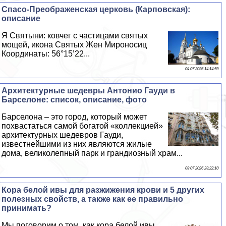
Спасо-Преображенская церковь (Карповская):
описание
Я Святыни: ковчег с частицами святых
мощей, икона Святых Жен Мироносиц
Координаты: 56°15’22...
04 07 2026 14:14:59
Архитектурные шедевры Антонио Гауди в
Барселоне: список, описание, фото
Барселона – это город, который может
похвастаться самой богатой «коллекцией»
архитектурных шедевров Гауди,
известнейшими из них являются жилые
дома, великолепный парк и грандиозный храм...
03 07 2026 23:22:10
Кора белой ивы для разжижения крови и 5 других
полезных свойств, а также как ее правильно
принимать?
Мы поговорим о том, как кора белой ивы