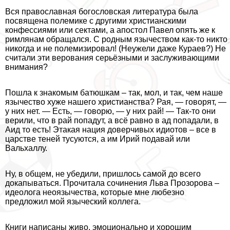
Вся православная богословская литература была
посвящена полемике с другими христианскими
конфессиями или сектами, а апостол Павел опять же к
римлянам обращался. С родным язычеством как-то никто
никогда и не полемизировал! (Неужели даже Кураев?) Не
считали эти верования серьёзными и заслуживающими
внимания?
Пошла к знакомым батюшкам – так, мол, и так, чем наше
язычество хуже нашего христианства? Рая, — говорят, —
у них нет. — Есть, — говорю, — у них рай! — Так-то они
верили, что в рай попадут, а всё равно в ад попадали, в
Аид то есть! Этакая нация доверчивых идиотов – все в
царстве теней тусуются, а им Ирий подавай или
Вальхаллу.
Ну, в общем, не убедили, пришлось самой до всего
докапываться. Прочитала сочинения Льва Прозорова –
идеолога неоязычества, которые мне любезно
предложил мой языческий коллега.
Книги написаны живо, эмоционально и хорошим