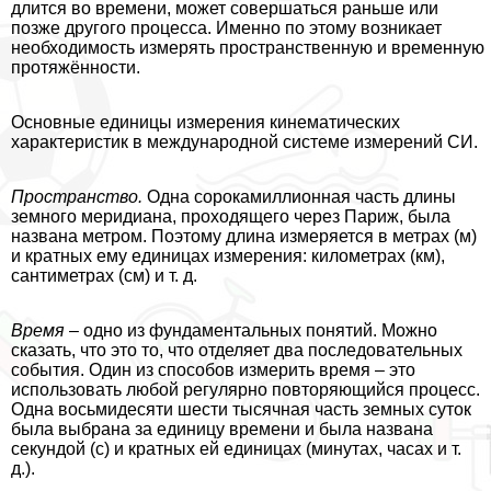
длится во времени, может совершаться раньше или
позже другого процесса. Именно по этому возникает
необходимость измерять прострaнcтвенную и временную
протяжённости.
Основные единицы измерения кинематических
хаpaктеристик в международной системе измерений СИ.
Прострaнcтво.
Одна сорокамиллионная часть длины
земного меридиана, проходящего через Париж, была
названа метром. Поэтому длина измеряется в метрах (м)
и кратных ему единицах измерения: километрах (км),
сантиметрах (см) и т. д.
Время
– одно из фундаментальных понятий. Можно
сказать, что это то, что отделяет два последовательных
события. Один из способов измерить время – это
использовать любой регулярно повторяющийся процесс.
Одна восьмидесяти шести тысячная часть земных суток
была выбрана за единицу времени и была названа
секундой (с) и кратных ей единицах (минутах, часах и т.
д.).