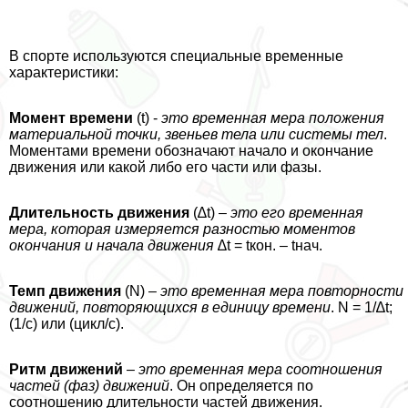
В спорте используются специальные временные
хаpaктеристики:
Момент времени
(t) -
это временная мера положения
материальной точки, звеньев тела или системы тел
.
Моментами времени обозначают начало и окончание
движения или какой либо его части или фазы.
Длительность движения
(∆t) –
это его временная
мера, которая измеряется разностью моментов
окончания и начала движения
∆t = tкон. – tнач.
Темп движения
(N) –
это временная мера повторности
движений, повторяющихся в единицу времени
. N = 1/∆t;
(1/c) или (цикл/c).
Ритм движений
–
это временная мера соотношения
частей (фаз) движений
. Он определяется по
соотношению длительности частей движения.