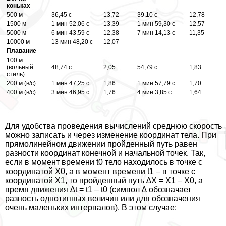
коньках
500 м
36,45 с
13,72
39,10 с
12,78
1500 м
1 мин 52,06 с
13,39
1 мин 59,30 с
12,57
5000 м
6 мин 43,59 с
12,38
7 мин 14,13 с
11,35
10000 м
13 мин 48,20 с
12,07
Плавание
100 м
(вольный
48,74 с
2,05
54,79 с
1,83
стиль)
200 м (в/с)
1 мин 47,25 с
1,86
1 мин 57,79 с
1,70
400 м (в/с)
3 мин 46,95 с
1,76
4 мин 3,85 с
1,64
Для удобства проведения вычислений среднюю скорость
можно записать и через изменение координат тела. При
прямолинейном движении пройденный путь равен
разности координат конечной и начальной точек. Так,
если в момент времени t0 тело находилось в точке с
координатой Х0, а в момент времени t1 – в точке с
координатой Х1, то пройденный путь ∆Х = Х1 – Х0, а
время движения ∆t = t1 – t0 (символ ∆ обозначает
разность однотипных величин или для обозначения
очень маленьких интервалов). В этом случае: