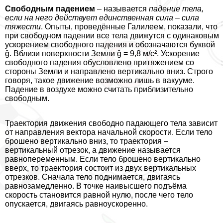
Свободным падением
– называется
падение тела,
если на него действует единственная сила – сила
тяжести
. Опыты, проведённые Галилеем, показали, что
при свободном падении все тела движутся с одинаковым
ускорением свободного падения и обозначаются буквой
ĝ. Вблизи поверхности Земли ĝ = 9,8 м/с². Ускорение
свободного падения обусловлено притяжением со
стороны Земли и направлено вертикально вниз. Строго
говоря, такое движение возможно лишь в вакууме.
Падение в воздухе можно считать приблизительно
свободным.
Траектория движения свободно падающего тела зависит
от направления вектора начальной скорости. Если тело
брошено вертикально вниз, то траектория –
вертикальный отрезок, а движение называется
равнопеременным. Если тело брошено вертикально
вверх, то траектория состоит из двух вертикальных
отрезков. Сначала тело поднимается, двигаясь
равнозамедленно. В точке наивысшего подъёма
скорость становится равной нулю, после чего тело
опускается, двигаясь равноускоренно.