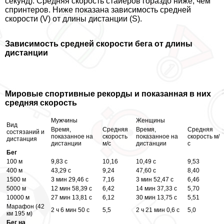
секунд). Средняя скорость стайеров гораздо ниже, чем
спринтеров. Ниже показана зависимость средней
скорости (V) от длины дистанции (S).
Зависимость средней скорости бега от длины
дистанции
Мировые спортивные рекорды и показанная в них
средняя скорость
Мужчины
Женщины
Вид
Время,
Средняя
Время,
Средняя
состязаний и
показанное на
скорость
показанное на
скорость м/
дистанция
дистанции
м/с
дистанции
с
Бег
100 м
9,83 с
10,16
10,49 с
9,53
400 м
43,29 с
9,24
47,60 с
8,40
1500 м
3 мин 29,46 с
7,16
3 мин 52,47 с
6,46
5000 м
12 мин 58,39 с
6,42
14 мин 37,33 с
5,70
10000 м
27 мин 13,81 с
6,12
30 мин 13,75 с
5,51
Марафон (42
2 ч 6 мин 50 с
5,5
2 ч 21 мин 0,6 с
5,0
км 195 м)
Бег на