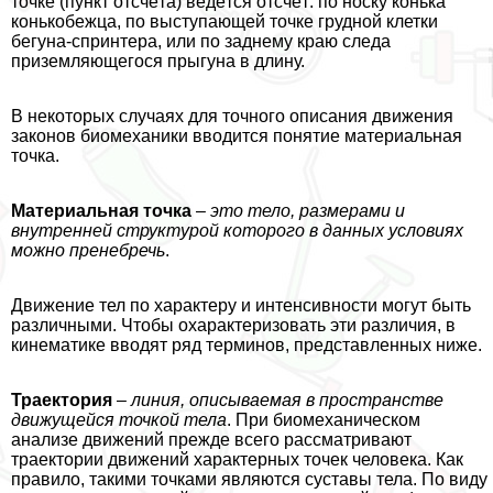
точке (пункт отсчёта) ведётся отсчёт: по носку конька
конькобежца, по выступающей точке грудной клетки
бегуна-спринтера, или по заднему краю следа
приземляющегося прыгуна в длину.
В некоторых случаях для точного описания движения
законов биомеханики вводится понятие материальная
точка.
Материальная точка
–
это тело, размерами и
внутренней структурой которого в данных условиях
можно пренебречь
.
Движение тел по хаpaктеру и интенсивности могут быть
различными. Чтобы охаpaктеризовать эти различия, в
кинематике вводят ряд терминов, представленных ниже.
Траектория
–
линия, описываемая в прострaнcтве
движущейся точкой тела
. При биомеханическом
анализе движений прежде всего рассматривают
траектории движений хаpaктерных точек человека. Как
правило, такими точками являются суставы тела. По виду