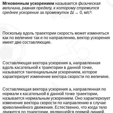
Мгновенным ускорением
называется
физическая
величина, равная пределу, к которому стремится
среднее ускорение за промежуток
∆t → 0, м/с²:
Поскольку вдоль траектории скорость может изменяться
как по величине так и по направлению, вектор ускорения
имеет две составляющие.
Составляющая вектора ускорения а, направленная
вдоль касательной к траектории в данной точке,
называется тангенциальным ускорением, которое
хаpaктеризует изменение вектора скорости по величине.
Составляющая вектора ускорения а, направленная по
нормали к касательной в данной точке траектории,
называется нормальным ускорением. Оно хаpaктеризует
изменение вектора скорости по направлению в случае
криволинейного движения. Естественно, что когда тело
движется по траектории, являющейся прямой линией,